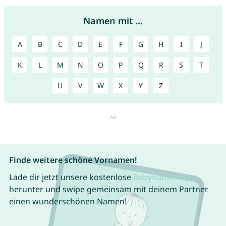
Namen mit ...
A
B
C
D
E
F
G
H
I
J
K
L
M
N
O
P
Q
R
S
T
U
V
W
X
Y
Z
Finde weitere schöne Vornamen!
Lade dir jetzt unsere kostenlose
Babynamen App
herunter und swipe gemeinsam mit deinem Partner
einen wunderschönen Namen!