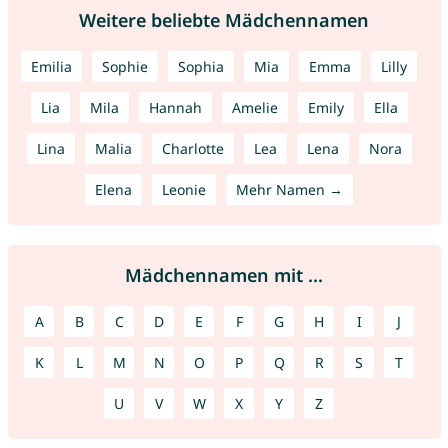
Weitere beliebte Mädchennamen
Emilia
Sophie
Sophia
Mia
Emma
Lilly
Lia
Mila
Hannah
Amelie
Emily
Ella
Lina
Malia
Charlotte
Lea
Lena
Nora
Elena
Leonie
Mehr Namen →
Mädchennamen mit ...
A
B
C
D
E
F
G
H
I
J
K
L
M
N
O
P
Q
R
S
T
U
V
W
X
Y
Z