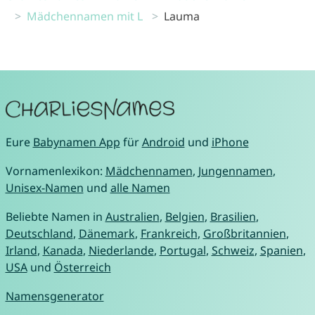
Mädchennamen mit L
Lauma
Eure
Babynamen App
für
Android
und
iPhone
Vornamenlexikon:
Mädchennamen
,
Jungennamen
,
Unisex-Namen
und
alle Namen
Beliebte Namen in
Australien
,
Belgien
,
Brasilien
,
Deutschland
,
Dänemark
,
Frankreich
,
Großbritannien
,
Irland
,
Kanada
,
Niederlande
,
Portugal
,
Schweiz
,
Spanien
,
USA
und
Österreich
Namensgenerator