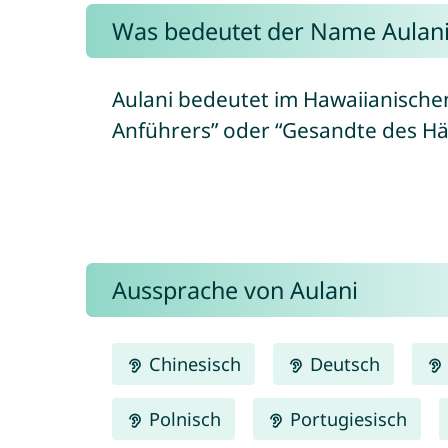
Was bedeutet der Name Aulani
Aulani bedeutet im Hawaiianischen
Anführers” oder “Gesandte des Hä
Aussprache von Aulani
Chinesisch
Deutsch
Polnisch
Portugiesisch