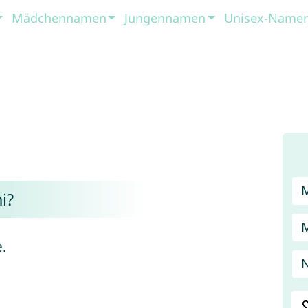
Mädchennamen
Jungennamen
Unisex-Name
i?
.