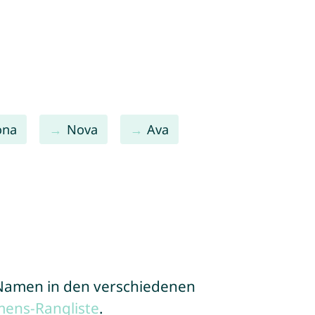
ona
Nova
Ava
e Namen in den verschiedenen
mens-Rangliste
.