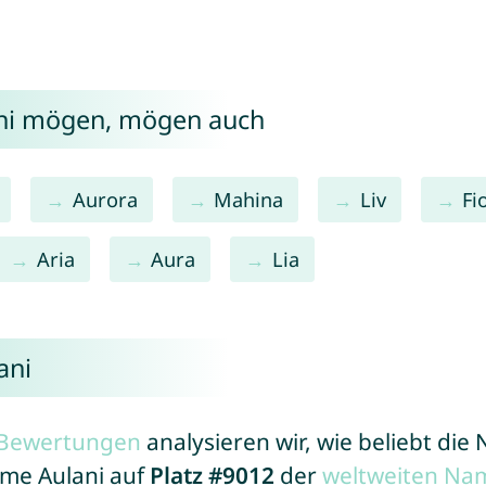
ani mögen, mögen auch
Aurora
Mahina
Liv
Fi
Aria
Aura
Lia
ani
r Bewertungen
analysieren wir, wie beliebt di
ame Aulani auf
Platz #9012
der
weltweiten Na