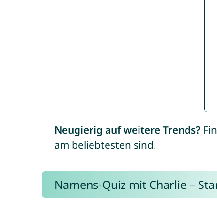
Neugierig auf weitere Trends?
Fin
am beliebtesten sind.
Namens-Quiz mit Charlie – Start