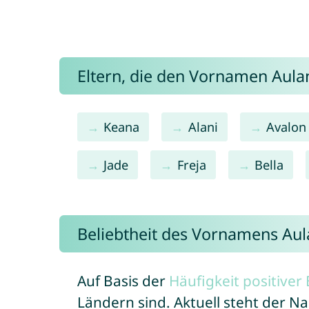
Eltern, die den Vornamen Aul
Keana
Alani
Avalon
Jade
Freja
Bella
Beliebtheit des Vornamens Aul
Auf Basis der
Häufigkeit positive
Ländern sind. Aktuell steht der N