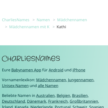
CharliesNames
Namen
Mädchennamen
Mädchennamen mit K
Kathi
Eure
Babynamen App
für
Android
und
iPhone
Vornamenlexikon:
Mädchennamen
,
Jungennamen
,
Unisex-Namen
und
alle Namen
Beliebte Namen in
Australien
,
Belgien
,
Brasilien
,
Deutschland
,
Dänemark
,
Frankreich
,
Großbritannien
,
Irland
,
Kanada
,
Niederlande
,
Portugal
,
Schweiz
,
Spanien
,