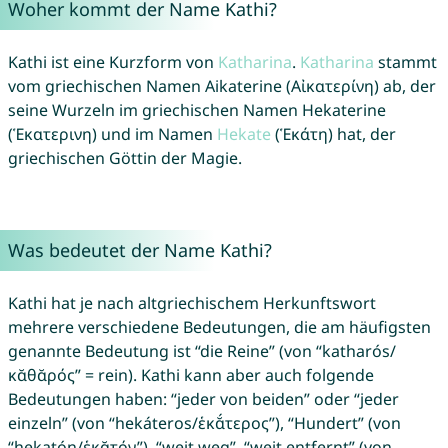
Woher kommt der Name Kathi?
Kathi ist eine Kurzform von
Katharina
.
Katharina
stammt
vom griechischen Namen Aikaterine (Αἰκατερίνη) ab, der
seine Wurzeln im griechischen Namen Hekaterine
(Ἑκατερινη) und im Namen
Hekate
(Ἑκάτη) hat, der
griechischen Göttin der Magie.
Was bedeutet der Name Kathi?
Kathi hat je nach altgriechischem Herkunftswort
mehrere verschiedene Bedeutungen, die am häufigsten
genannte Bedeutung ist “die Reine” (von “katharós/
κᾰθᾰρός” = rein). Kathi kann aber auch folgende
Bedeutungen haben: “jeder von beiden” oder “jeder
einzeln” (von “hekáteros/ἑκᾰ́τερος”), “Hundert” (von
“hekatón/ἑκᾰτόν”), “weit weg”, “weit entfernt” (von