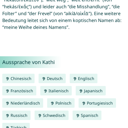
“hekás/ἑκᾰ́ς”) und leider auch “die Misshandlung”, “die
Folter” und “der Frevel” (von “aikíā/αἰκῐ́ᾱ”). Eine weitere
Bedeutung leitet sich von einem koptischen Namen ab:
“meine Weihe deines Namens”.
Aussprache von Kathi
Chinesisch
Deutsch
Englisch
Französisch
Italienisch
Japanisch
Niederländisch
Polnisch
Portugiesisch
Russisch
Schwedisch
Spanisch
Türkisch