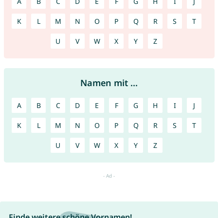
A
B
C
D
E
F
G
H
I
J
K
L
M
N
O
P
Q
R
S
T
U
V
W
X
Y
Z
Namen mit ...
A
B
C
D
E
F
G
H
I
J
K
L
M
N
O
P
Q
R
S
T
U
V
W
X
Y
Z
Finde weitere schöne Vornamen!