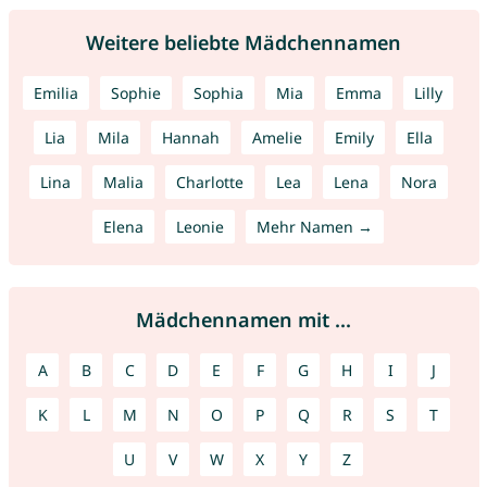
Weitere beliebte Mädchennamen
Emilia
Sophie
Sophia
Mia
Emma
Lilly
Lia
Mila
Hannah
Amelie
Emily
Ella
Lina
Malia
Charlotte
Lea
Lena
Nora
Elena
Leonie
Mehr Namen →
Mädchennamen mit ...
A
B
C
D
E
F
G
H
I
J
K
L
M
N
O
P
Q
R
S
T
U
V
W
X
Y
Z