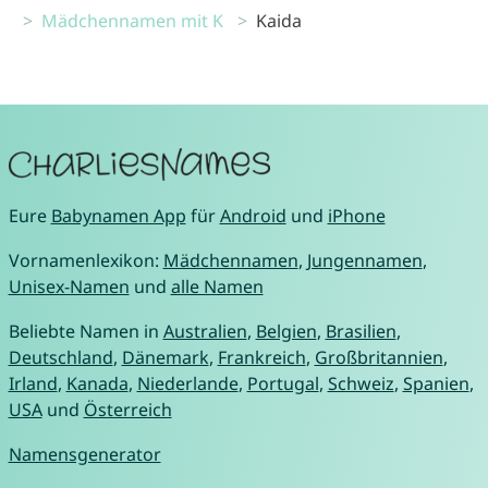
Mädchennamen mit K
Kaida
Eure
Babynamen App
für
Android
und
iPhone
Vornamenlexikon:
Mädchennamen
,
Jungennamen
,
Unisex-Namen
und
alle Namen
Beliebte Namen in
Australien
,
Belgien
,
Brasilien
,
Deutschland
,
Dänemark
,
Frankreich
,
Großbritannien
,
Irland
,
Kanada
,
Niederlande
,
Portugal
,
Schweiz
,
Spanien
,
USA
und
Österreich
Namensgenerator