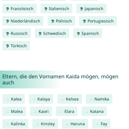
Französisch
Italienisch
Japanisch
Niederländisch
Polnisch
Portugiesisch
Russisch
Schwedisch
Spanisch
Türkisch
Eltern, die den Vornamen Kaida mögen, mögen
auch
Kalea
Kalaya
Kelsea
Namika
Malea
Kaori
Elara
Katana
Kalinka
Kinsley
Haruna
Fay