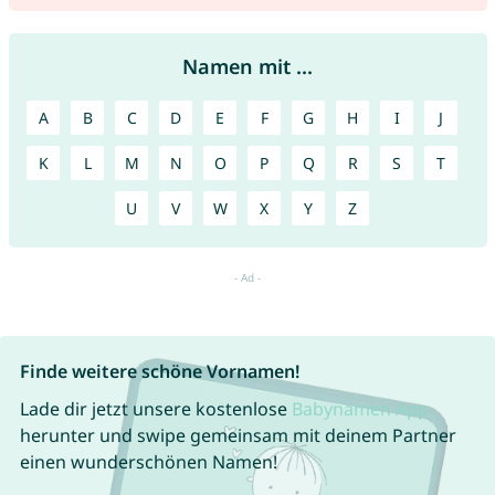
Namen mit ...
A
B
C
D
E
F
G
H
I
J
K
L
M
N
O
P
Q
R
S
T
U
V
W
X
Y
Z
Finde weitere schöne Vornamen!
Lade dir jetzt unsere kostenlose
Babynamen App
herunter und swipe gemeinsam mit deinem Partner
einen wunderschönen Namen!