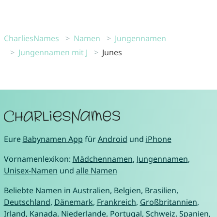
CharliesNames
Namen
Jungennamen
Jungennamen mit J
Junes
Eure
Babynamen App
für
Android
und
iPhone
Vornamenlexikon:
Mädchennamen
,
Jungennamen
,
Unisex-Namen
und
alle Namen
Beliebte Namen in
Australien
,
Belgien
,
Brasilien
,
Deutschland
,
Dänemark
,
Frankreich
,
Großbritannien
,
Irland
,
Kanada
,
Niederlande
,
Portugal
,
Schweiz
,
Spanien
,