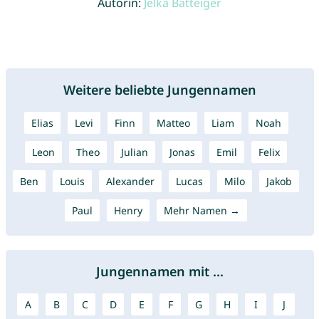
Autorin:
Jelka Batteiger
Weitere beliebte Jungennamen
Elias
Levi
Finn
Matteo
Liam
Noah
Leon
Theo
Julian
Jonas
Emil
Felix
Ben
Louis
Alexander
Lucas
Milo
Jakob
Paul
Henry
Mehr Namen →
Jungennamen mit ...
A
B
C
D
E
F
G
H
I
J