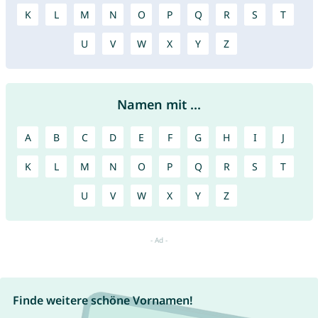
K
L
M
N
O
P
Q
R
S
T
U
V
W
X
Y
Z
Namen mit ...
A
B
C
D
E
F
G
H
I
J
K
L
M
N
O
P
Q
R
S
T
U
V
W
X
Y
Z
Finde weitere schöne Vornamen!