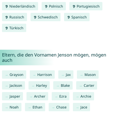
Niederländisch
Polnisch
Portugiesisch
Russisch
Schwedisch
Spanisch
Türkisch
Eltern, die den Vornamen Jenson mögen, mögen
auch
Grayson
Harrison
Jax
Mason
Jackson
Harley
Blake
Carter
Jasper
Archer
Ezra
Archie
Noah
Ethan
Chase
Jace