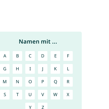
Namen mit ...
A
B
C
D
E
F
G
H
I
J
K
L
M
N
O
P
Q
R
S
T
U
V
W
X
Y
Z