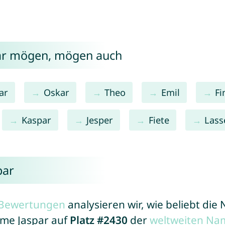
par mögen, mögen auch
ar
Oskar
Theo
Emil
Fi
Kaspar
Jesper
Fiete
Lass
par
r Bewertungen
analysieren wir, wie beliebt di
ame Jaspar auf
Platz #2430
der
weltweiten Na