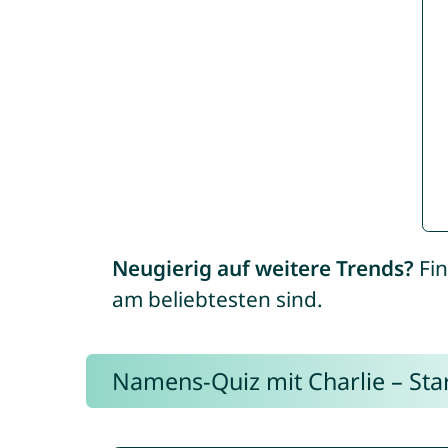
Neugierig auf weitere Trends?
Fin
am beliebtesten sind.
Namens-Quiz mit Charlie – Start