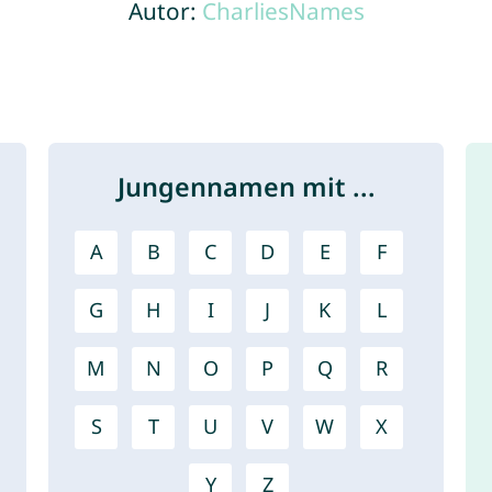
Autor:
CharliesNames
Jungennamen mit ...
A
B
C
D
E
F
G
H
I
J
K
L
M
N
O
P
Q
R
S
T
U
V
W
X
Y
Z