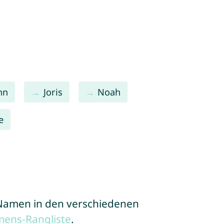
nn
Joris
Noah
e
e Namen in den verschiedenen
mens-Rangliste
.