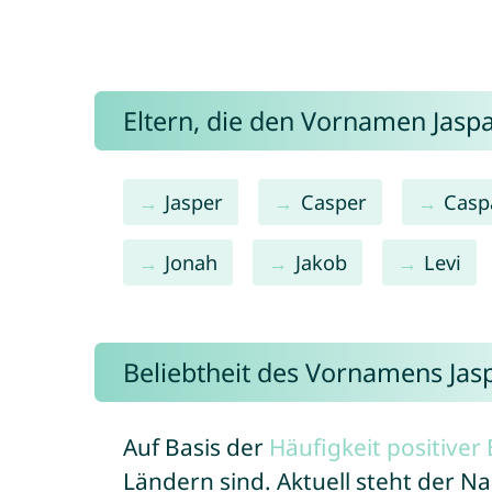
Eltern, die den Vornamen Jas
Jasper
Casper
Casp
Jonah
Jakob
Levi
Beliebtheit des Vornamens Jas
Auf Basis der
Häufigkeit positive
Ländern sind. Aktuell steht der N