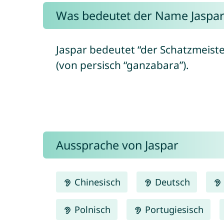
Was bedeutet der Name Jaspar
Jaspar bedeutet “der Schatzmeiste
(von persisch “ganzabara”).
Aussprache von Jaspar
Chinesisch
Deutsch
Polnisch
Portugiesisch