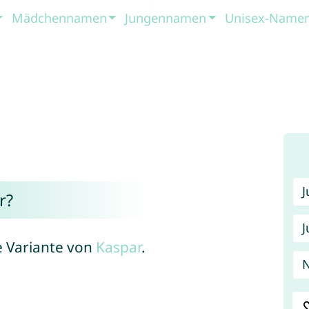
Mädchennamen
Jungennamen
Unisex-Name
r?
J
e Variante von
Kaspar
.
N