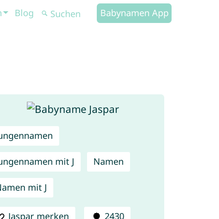
n
Blog
Babynamen App
Jungennamen
ungennamen mit J
Namen
amen mit J
Jaspar merken
2430