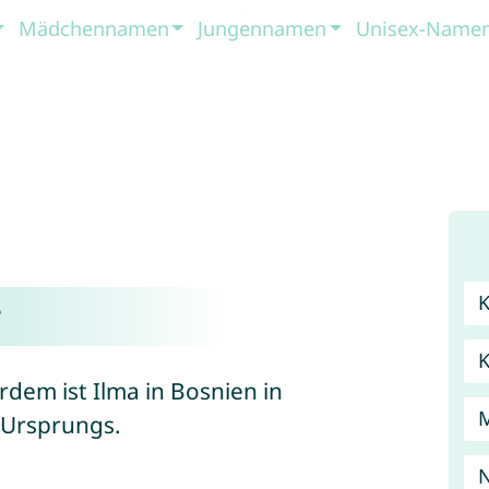
Mädchennamen
Jungennamen
Unisex-Name
?
rdem ist Ilma in Bosnien in
M
 Ursprungs.
N