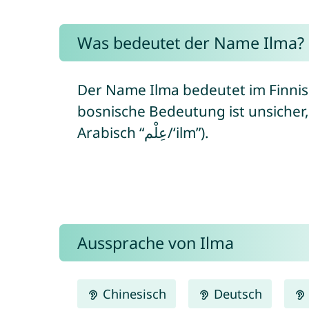
Was bedeutet der Name Ilma?
Der Name Ilma bedeutet im Finnisc
bosnische Bedeutung ist unsicher,
Arabisch “عِلْم/‘ilm”).
Aussprache von Ilma
Chinesisch
Deutsch