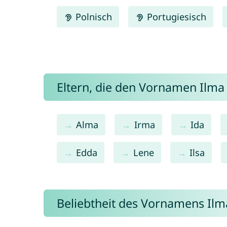
Polnisch
Portugiesisch
Eltern, die den Vornamen Ilm
Alma
Irma
Ida
Edda
Lene
Ilsa
Beliebtheit des Vornamens Ilm