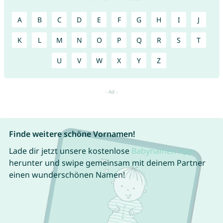
A
B
C
D
E
F
G
H
I
J
K
L
M
N
O
P
Q
R
S
T
U
V
W
X
Y
Z
Finde weitere schöne Vornamen!
Lade dir jetzt unsere kostenlose
Babynamen App
herunter und swipe gemeinsam mit deinem Partner
einen wunderschönen Namen!