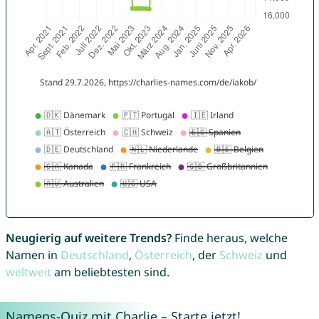
Neugierig auf weitere Trends?
Finde heraus, welche
Namen in
Deutschland
,
Österreich
, der
Schweiz
und
weltweit
am beliebtesten sind.
Namens-Quiz mit Charlie – Starte jetzt!