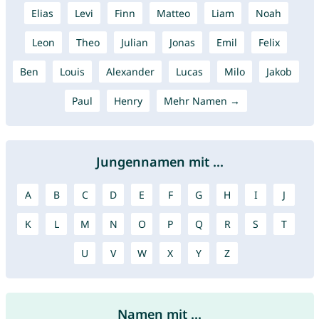
Elias
Levi
Finn
Matteo
Liam
Noah
Leon
Theo
Julian
Jonas
Emil
Felix
Ben
Louis
Alexander
Lucas
Milo
Jakob
Paul
Henry
Mehr Namen →
Jungennamen mit ...
A
B
C
D
E
F
G
H
I
J
K
L
M
N
O
P
Q
R
S
T
U
V
W
X
Y
Z
Namen mit ...