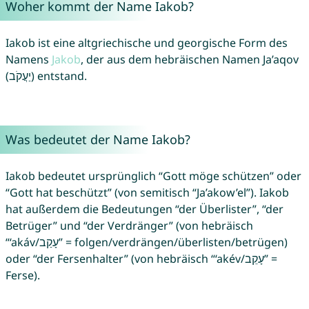
Woher kommt der Name Iakob?
Iakob ist eine altgriechische und georgische Form des
Namens
Jakob
, der aus dem hebräischen Namen Ja’aqov
(יַעֲקֹב) entstand.
Was bedeutet der Name Iakob?
Iakob bedeutet ursprünglich “Gott möge schützen” oder
“Gott hat beschützt” (von semitisch “Ja’akow’el”). Iakob
hat außerdem die Bedeutungen “der Überlister”, “der
Betrüger” und “der Verdränger” (von hebräisch
“‘akáv/עָקַב” = folgen/verdrängen/überlisten/betrügen)
oder “der Fersenhalter” (von hebräisch “‘akév/עָקֵב” =
Ferse).