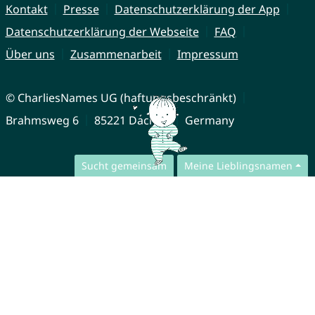
Kontakt
Presse
Datenschutzerklärung der App
Datenschutzerklärung der Webseite
FAQ
Über uns
Zusammenarbeit
Impressum
© CharliesNames UG (haftungsbeschränkt)
Brahmsweg 6
85221 Dachau
Germany
Sucht gemeinsam
Meine Lieblingsnamen