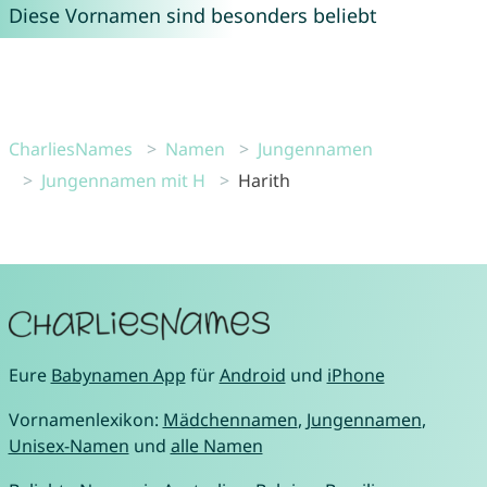
Diese Vornamen sind besonders beliebt
CharliesNames
Namen
Jungennamen
Jungennamen mit H
Harith
Eure
Babynamen App
für
Android
und
iPhone
Vornamenlexikon:
Mädchennamen
,
Jungennamen
,
Unisex-Namen
und
alle Namen