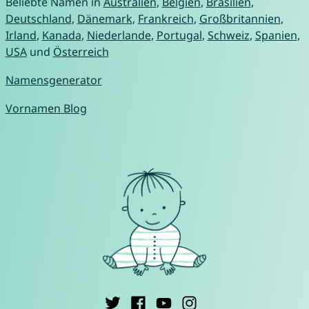
Beliebte Namen in
Australien
,
Belgien
,
Brasilien
,
Deutschland
,
Dänemark
,
Frankreich
,
Großbritannien
,
Irland
,
Kanada
,
Niederlande
,
Portugal
,
Schweiz
,
Spanien
,
USA
und
Österreich
Namensgenerator
Vornamen Blog