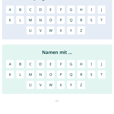
A
B
C
D
E
F
G
H
I
J
K
L
M
N
O
P
Q
R
S
T
U
V
W
X
Y
Z
Namen mit ...
A
B
C
D
E
F
G
H
I
J
K
L
M
N
O
P
Q
R
S
T
U
V
W
X
Y
Z