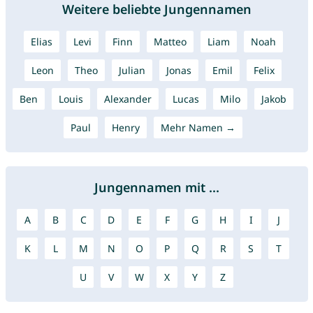
Weitere beliebte Jungennamen
Elias
Levi
Finn
Matteo
Liam
Noah
Leon
Theo
Julian
Jonas
Emil
Felix
Ben
Louis
Alexander
Lucas
Milo
Jakob
Paul
Henry
Mehr Namen →
Jungennamen mit ...
A
B
C
D
E
F
G
H
I
J
K
L
M
N
O
P
Q
R
S
T
U
V
W
X
Y
Z