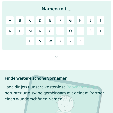
Namen mit ...
A
B
C
D
E
F
G
H
I
J
K
L
M
N
O
P
Q
R
S
T
U
V
W
X
Y
Z
Finde weitere schöne Vornamen!
Lade dir jetzt unsere kostenlose
Babynamen App
herunter und swipe gemeinsam mit deinem Partner
einen wunderschönen Namen!