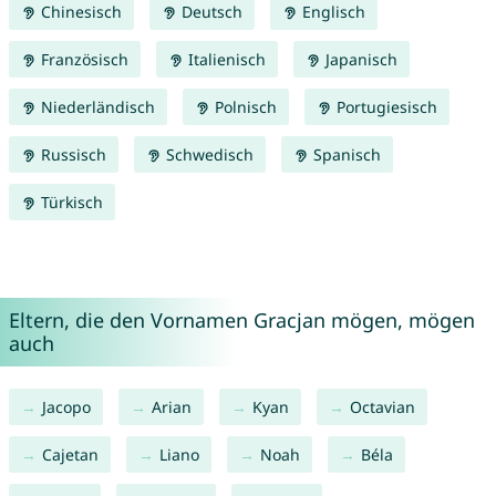
Chinesisch
Deutsch
Englisch
Französisch
Italienisch
Japanisch
Niederländisch
Polnisch
Portugiesisch
Russisch
Schwedisch
Spanisch
Türkisch
Eltern, die den Vornamen Gracjan mögen, mögen
auch
Jacopo
Arian
Kyan
Octavian
Cajetan
Liano
Noah
Béla