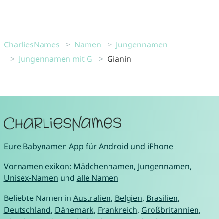
CharliesNames
Namen
Jungennamen
Jungennamen mit G
Gianin
Eure
Babynamen App
für
Android
und
iPhone
Vornamenlexikon:
Mädchennamen
,
Jungennamen
,
Unisex-Namen
und
alle Namen
Beliebte Namen in
Australien
,
Belgien
,
Brasilien
,
Deutschland
,
Dänemark
,
Frankreich
,
Großbritannien
,