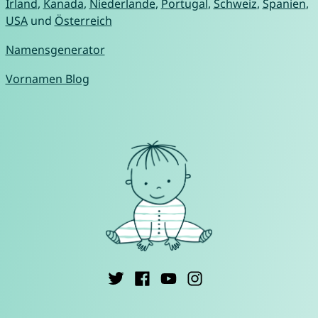
Irland
,
Kanada
,
Niederlande
,
Portugal
,
Schweiz
,
Spanien
,
USA
und
Österreich
Namensgenerator
Vornamen Blog