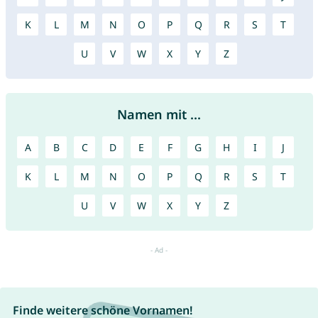
K
L
M
N
O
P
Q
R
S
T
U
V
W
X
Y
Z
Namen mit ...
A
B
C
D
E
F
G
H
I
J
K
L
M
N
O
P
Q
R
S
T
U
V
W
X
Y
Z
Finde weitere schöne Vornamen!