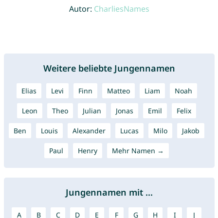
Autor:
CharliesNames
Weitere beliebte Jungennamen
Elias
Levi
Finn
Matteo
Liam
Noah
Leon
Theo
Julian
Jonas
Emil
Felix
Ben
Louis
Alexander
Lucas
Milo
Jakob
Paul
Henry
Mehr Namen →
Jungennamen mit ...
A
B
C
D
E
F
G
H
I
J