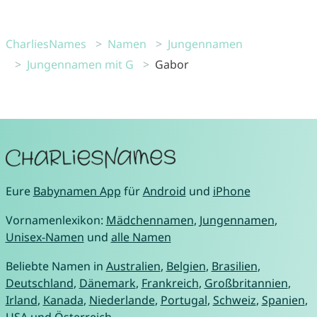
CharliesNames
Namen
Jungennamen
Jungennamen mit G
Gabor
Eure
Babynamen App
für
Android
und
iPhone
Vornamenlexikon:
Mädchennamen
,
Jungennamen
,
Unisex-Namen
und
alle Namen
Beliebte Namen in
Australien
,
Belgien
,
Brasilien
,
Deutschland
,
Dänemark
,
Frankreich
,
Großbritannien
,
Irland
,
Kanada
,
Niederlande
,
Portugal
,
Schweiz
,
Spanien
,
USA
und
Österreich