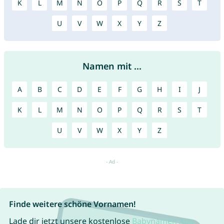
K
L
M
N
O
P
Q
R
S
T
U
V
W
X
Y
Z
Namen mit ...
A
B
C
D
E
F
G
H
I
J
K
L
M
N
O
P
Q
R
S
T
U
V
W
X
Y
Z
Finde weitere schöne Vornamen!
Lade dir jetzt unsere kostenlose
Babynamen App