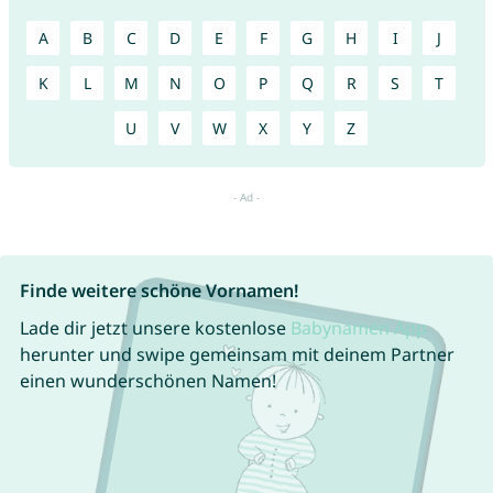
A
B
C
D
E
F
G
H
I
J
K
L
M
N
O
P
Q
R
S
T
U
V
W
X
Y
Z
Finde weitere schöne Vornamen!
Lade dir jetzt unsere kostenlose
Babynamen App
herunter und swipe gemeinsam mit deinem Partner
einen wunderschönen Namen!