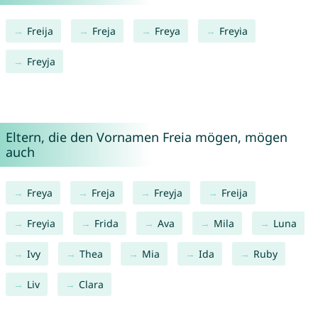
Freija
Freja
Freya
Freyia
Freyja
Eltern, die den Vornamen Freia mögen, mögen
auch
Freya
Freja
Freyja
Freija
Freyia
Frida
Ava
Mila
Luna
Ivy
Thea
Mia
Ida
Ruby
Liv
Clara