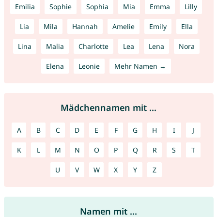
Emilia
Sophie
Sophia
Mia
Emma
Lilly
Lia
Mila
Hannah
Amelie
Emily
Ella
Lina
Malia
Charlotte
Lea
Lena
Nora
Elena
Leonie
Mehr Namen →
Mädchennamen mit ...
A
B
C
D
E
F
G
H
I
J
K
L
M
N
O
P
Q
R
S
T
U
V
W
X
Y
Z
Namen mit ...