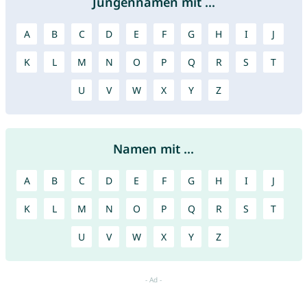
Jungennamen mit ...
A
B
C
D
E
F
G
H
I
J
K
L
M
N
O
P
Q
R
S
T
U
V
W
X
Y
Z
Namen mit ...
A
B
C
D
E
F
G
H
I
J
K
L
M
N
O
P
Q
R
S
T
U
V
W
X
Y
Z