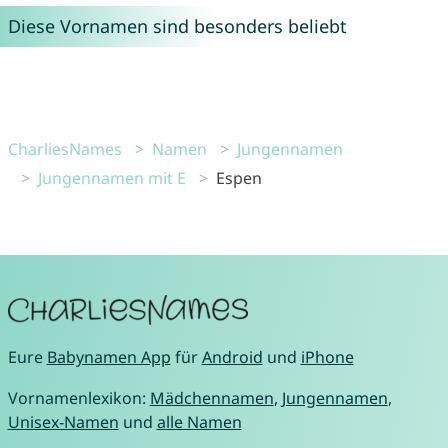
Diese Vornamen sind besonders beliebt
CharliesNames
Namen
Jungennamen
Jungennamen mit E
Espen
Eure
Babynamen App
für
Android
und
iPhone
Vornamenlexikon:
Mädchennamen
,
Jungennamen
,
Unisex-Namen
und
alle Namen