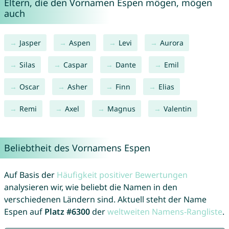
Eltern, die den Vornamen Espen mögen, mögen
auch
Jasper
Aspen
Levi
Aurora
Silas
Caspar
Dante
Emil
Oscar
Asher
Finn
Elias
Remi
Axel
Magnus
Valentin
Beliebtheit des Vornamens Espen
Auf Basis der
Häufigkeit positiver Bewertungen
analysieren wir, wie beliebt die Namen in den
verschiedenen Ländern sind. Aktuell steht der Name
Espen auf
Platz #6300
der
weltweiten Namens-Rangliste
.