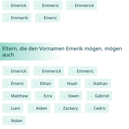
Emerick
Emmeric
Emmerick
Emmerik
Émeric
Eltern, die den Vornamen Emerik mögen, mögen
auch
Emerick
Emmerick
Emmeric
Émeric
Ethan
Noah
Nathan
Matthew
Ezra
Owen
Gabriel
Liam
Aiden
Zackary
Cedric
Nolan