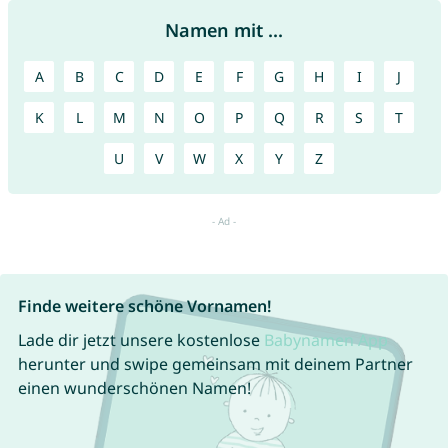
Namen mit ...
A
B
C
D
E
F
G
H
I
J
K
L
M
N
O
P
Q
R
S
T
U
V
W
X
Y
Z
Finde weitere schöne Vornamen!
Lade dir jetzt unsere kostenlose
Babynamen App
herunter und swipe gemeinsam mit deinem Partner
einen wunderschönen Namen!