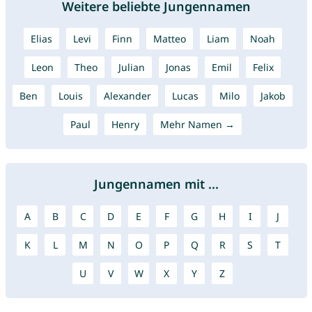
Weitere beliebte Jungennamen
Elias
Levi
Finn
Matteo
Liam
Noah
Leon
Theo
Julian
Jonas
Emil
Felix
Ben
Louis
Alexander
Lucas
Milo
Jakob
Paul
Henry
Mehr Namen →
Jungennamen mit ...
A
B
C
D
E
F
G
H
I
J
K
L
M
N
O
P
Q
R
S
T
U
V
W
X
Y
Z