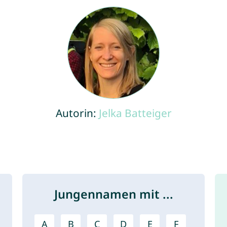
Autorin:
Jelka Batteiger
Jungennamen mit ...
A
B
C
D
E
F