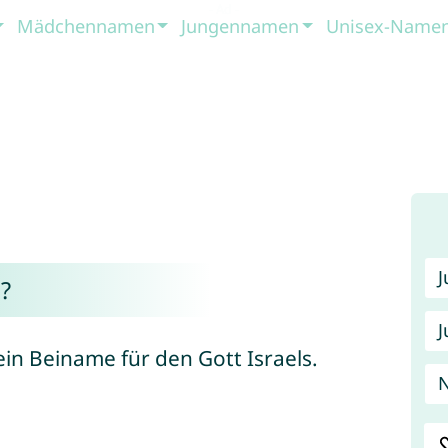
Mädchennamen
Jungennamen
Unisex-Name
?
J
 ein Beiname für den Gott Israels.
N