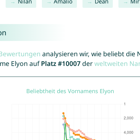
Nilan
Amalio
Dean
Mir
on
r Bewertungen
analysieren wir, wie beliebt di
ame Elyon auf
Platz #10007
der
weltweiten Na