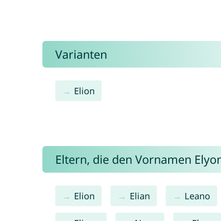
Varianten
Elion
Eltern, die den Vornamen Ely
Elion
Elian
Leano