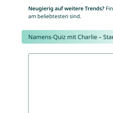
Neugierig auf weitere Trends?
Fin
am beliebtesten sind.
Namens-Quiz mit Charlie – Start