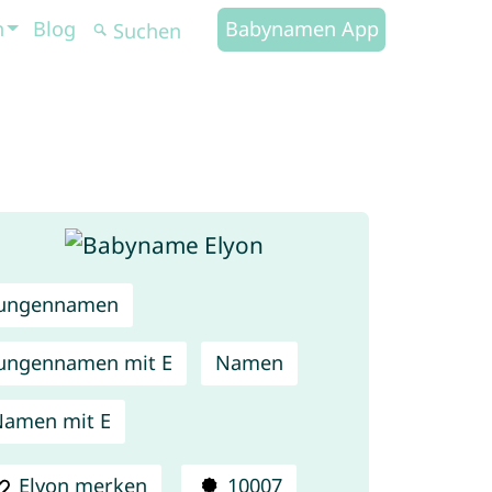
n
Blog
Babynamen App
Jungennamen
ungennamen mit E
Namen
amen mit E
Elyon merken
10007