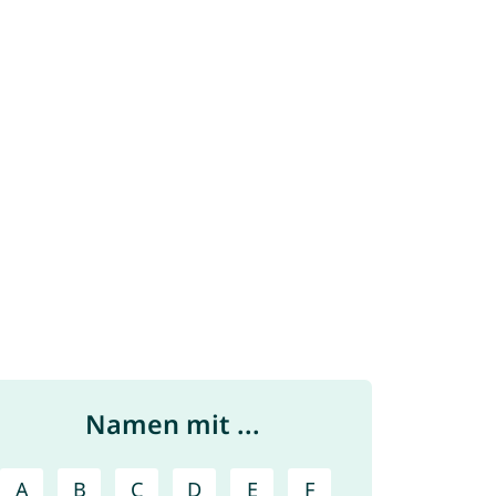
Namen mit ...
A
B
C
D
E
F