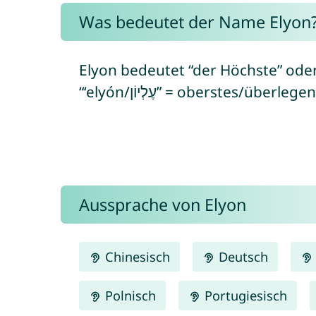
Was bedeutet der Name Elyon
Elyon bedeutet “der Höchste” oder
“‘elyón/עֶלְיוֹן” = oberstes/über
Aussprache von Elyon
Chinesisch
Deutsch
Polnisch
Portugiesisch