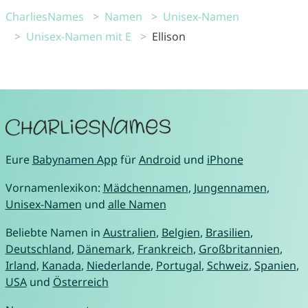
CharliesNames
Namen
Unisex-Namen
Unisex-Namen mit E
Ellison
Eure
Babynamen App
für
Android
und
iPhone
Vornamenlexikon:
Mädchennamen
,
Jungennamen
,
Unisex-Namen
und
alle Namen
Beliebte Namen in
Australien
,
Belgien
,
Brasilien
,
Deutschland
,
Dänemark
,
Frankreich
,
Großbritannien
,
Irland
,
Kanada
,
Niederlande
,
Portugal
,
Schweiz
,
Spanien
,
USA
und
Österreich