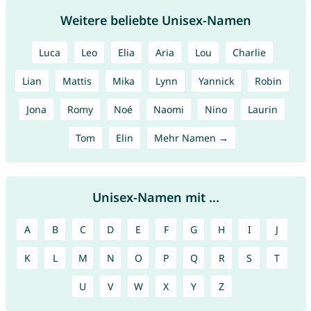
Weitere beliebte Unisex-Namen
Luca
Leo
Elia
Aria
Lou
Charlie
Lian
Mattis
Mika
Lynn
Yannick
Robin
Jona
Romy
Noé
Naomi
Nino
Laurin
Tom
Elin
Mehr Namen →
Unisex-Namen mit ...
A
B
C
D
E
F
G
H
I
J
K
L
M
N
O
P
Q
R
S
T
U
V
W
X
Y
Z