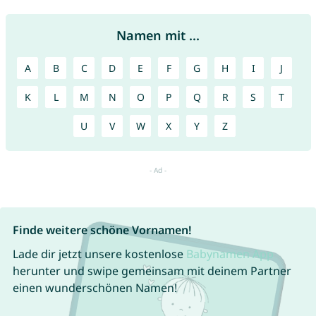
Namen mit ...
A
B
C
D
E
F
G
H
I
J
K
L
M
N
O
P
Q
R
S
T
U
V
W
X
Y
Z
Finde weitere schöne Vornamen!
Lade dir jetzt unsere kostenlose
Babynamen App
herunter und swipe gemeinsam mit deinem Partner
einen wunderschönen Namen!