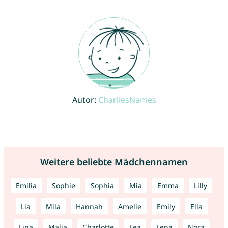
Autor:
CharliesNames
Weitere beliebte Mädchennamen
Emilia
Sophie
Sophia
Mia
Emma
Lilly
Lia
Mila
Hannah
Amelie
Emily
Ella
Lina
Malia
Charlotte
Lea
Lena
Nora