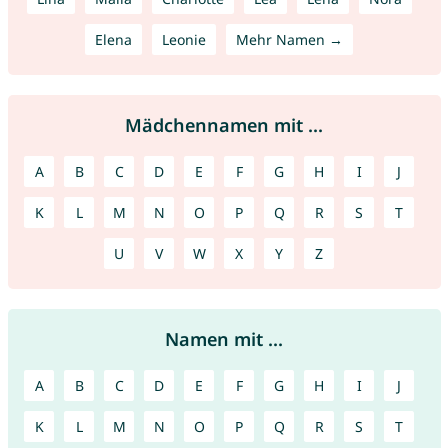
Elena
Leonie
Mehr Namen →
Mädchennamen mit ...
A
B
C
D
E
F
G
H
I
J
K
L
M
N
O
P
Q
R
S
T
U
V
W
X
Y
Z
Namen mit ...
A
B
C
D
E
F
G
H
I
J
K
L
M
N
O
P
Q
R
S
T