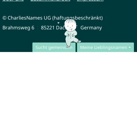
© CharliesNames UG (haftungsbeschränkt)
Brahmsweg 6
85221 Dachau
Germany
Sucht gemeinsam
Meine Lieblingsnamen