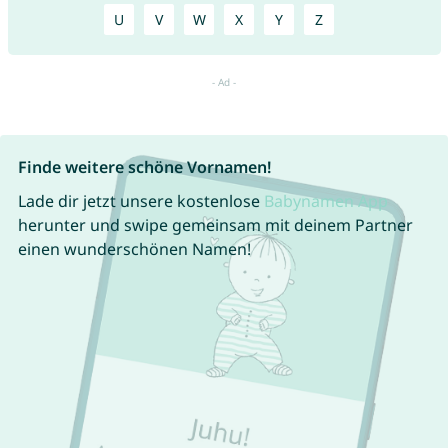
U
V
W
X
Y
Z
Finde weitere schöne Vornamen!
Lade dir jetzt unsere kostenlose
Babynamen App
herunter und swipe gemeinsam mit deinem Partner
einen wunderschönen Namen!