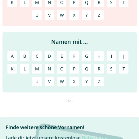
K
L
M
N
O
P
Q
R
S
T
U
V
W
X
Y
Z
Namen mit ...
A
B
C
D
E
F
G
H
I
J
K
L
M
N
O
P
Q
R
S
T
U
V
W
X
Y
Z
Finde weitere schöne Vornamen!
Lade dir jetzt unsere kostenlose
Babynamen App