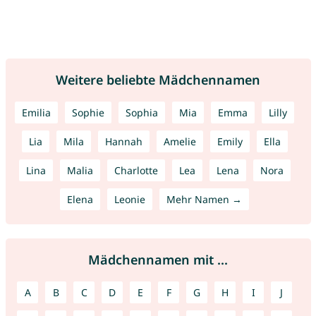
Weitere beliebte Mädchennamen
Emilia
Sophie
Sophia
Mia
Emma
Lilly
Lia
Mila
Hannah
Amelie
Emily
Ella
Lina
Malia
Charlotte
Lea
Lena
Nora
Elena
Leonie
Mehr Namen →
Mädchennamen mit ...
A
B
C
D
E
F
G
H
I
J