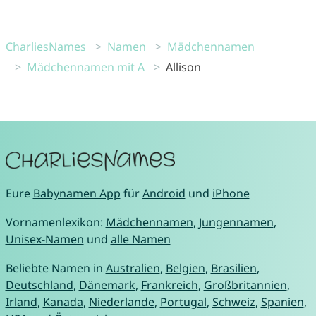
CharliesNames
Namen
Mädchennamen
Mädchennamen mit A
Allison
Eure
Babynamen App
für
Android
und
iPhone
Vornamenlexikon:
Mädchennamen
,
Jungennamen
,
Unisex-Namen
und
alle Namen
Beliebte Namen in
Australien
,
Belgien
,
Brasilien
,
Deutschland
,
Dänemark
,
Frankreich
,
Großbritannien
,
Irland
,
Kanada
,
Niederlande
,
Portugal
,
Schweiz
,
Spanien
,