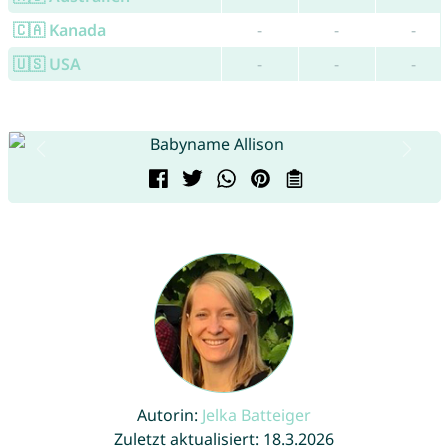
🇨🇦 Kanada
-
-
-
🇺🇸 USA
-
-
-
Autorin:
Jelka Batteiger
Zuletzt aktualisiert: 18.3.2026