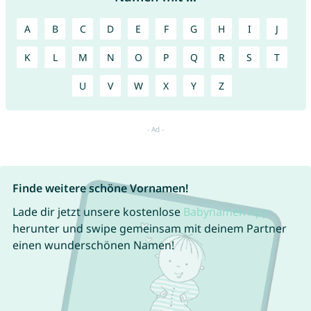
A
B
C
D
E
F
G
H
I
J
K
L
M
N
O
P
Q
R
S
T
U
V
W
X
Y
Z
Finde weitere schöne Vornamen!
Lade dir jetzt unsere kostenlose
Babynamen App
herunter und swipe gemeinsam mit deinem Partner
einen wunderschönen Namen!