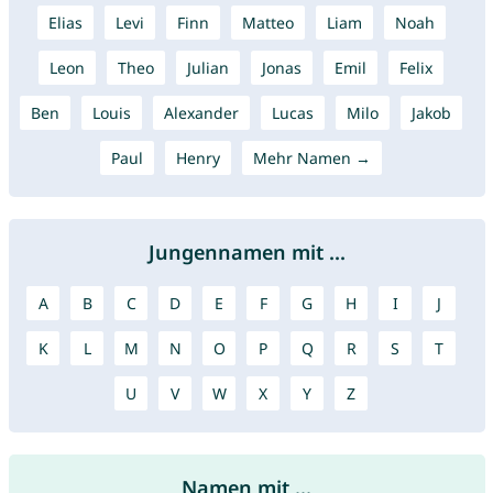
Elias
Levi
Finn
Matteo
Liam
Noah
Leon
Theo
Julian
Jonas
Emil
Felix
Ben
Louis
Alexander
Lucas
Milo
Jakob
Paul
Henry
Mehr Namen →
Jungennamen mit ...
A
B
C
D
E
F
G
H
I
J
K
L
M
N
O
P
Q
R
S
T
U
V
W
X
Y
Z
Namen mit ...