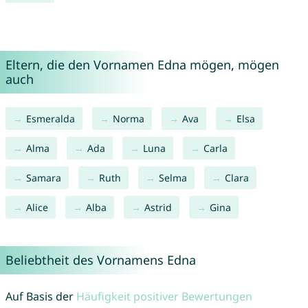
Eltern, die den Vornamen Edna mögen, mögen
auch
Esmeralda
Norma
Ava
Elsa
Alma
Ada
Luna
Carla
Samara
Ruth
Selma
Clara
Alice
Alba
Astrid
Gina
Beliebtheit des Vornamens Edna
Auf Basis der
Häufigkeit positiver Bewertungen