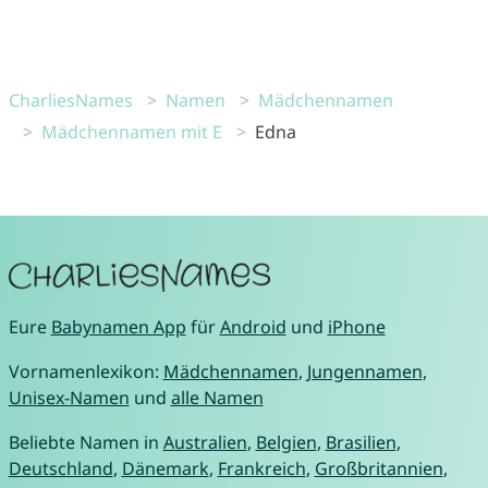
CharliesNames
Namen
Mädchennamen
Mädchennamen mit E
Edna
Eure
Babynamen App
für
Android
und
iPhone
Vornamenlexikon:
Mädchennamen
,
Jungennamen
,
Unisex-Namen
und
alle Namen
Beliebte Namen in
Australien
,
Belgien
,
Brasilien
,
Deutschland
,
Dänemark
,
Frankreich
,
Großbritannien
,