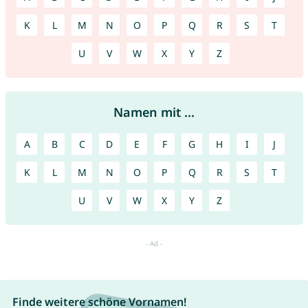
K
L
M
N
O
P
Q
R
S
T
U
V
W
X
Y
Z
Namen mit ...
A
B
C
D
E
F
G
H
I
J
K
L
M
N
O
P
Q
R
S
T
U
V
W
X
Y
Z
Finde weitere schöne Vornamen!