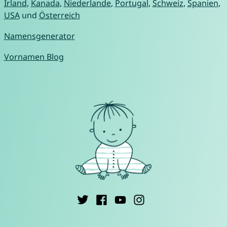
Irland
,
Kanada
,
Niederlande
,
Portugal
,
Schweiz
,
Spanien
,
USA
und
Österreich
Namensgenerator
Vornamen Blog