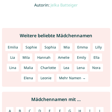
Autorin:
Jelka Batteiger
Weitere beliebte Mädchennamen
Emilia
Sophie
Sophia
Mia
Emma
Lilly
Lia
Mila
Hannah
Amelie
Emily
Ella
Lina
Malia
Charlotte
Lea
Lena
Nora
Elena
Leonie
Mehr Namen →
Mädchennamen mit ...
A
B
C
D
E
F
G
H
I
J