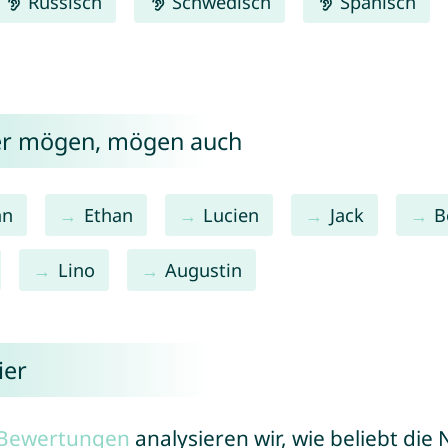
Russisch
Schwedisch
Spanisch
ier mögen, mögen auch
an
Ethan
Lucien
Jack
B
Lino
Augustin
ier
r Bewertungen
analysieren wir, wie beliebt di