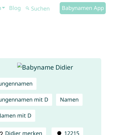
n
Blog
Babynamen App
Jungennamen
ungennamen mit D
Namen
Namen mit D
Didier merken
12215