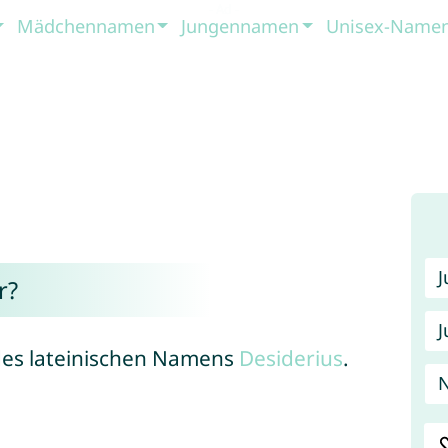
Mädchennamen
Jungennamen
Unisex-Name
r?
J
 des lateinischen Namens
Desiderius
.