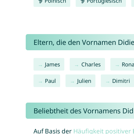
Polnisch
Portugiesisch
Eltern, die den Vornamen Did
James
Charles
Ron
Paul
Julien
Dimitri
Beliebtheit des Vornamens Did
Auf Basis der
Häufigkeit positive