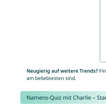
Neugierig auf weitere Trends?
Fin
am beliebtesten sind.
Namens-Quiz mit Charlie – Start