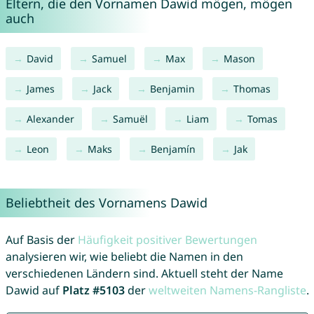
Eltern, die den Vornamen Dawid mögen, mögen
auch
David
Samuel
Max
Mason
James
Jack
Benjamin
Thomas
Alexander
Samuël
Liam
Tomas
Leon
Maks
Benjamín
Jak
Beliebtheit des Vornamens Dawid
Auf Basis der
Häufigkeit positiver Bewertungen
analysieren wir, wie beliebt die Namen in den
verschiedenen Ländern sind. Aktuell steht der Name
Dawid auf
Platz #5103
der
weltweiten Namens-Rangliste
.