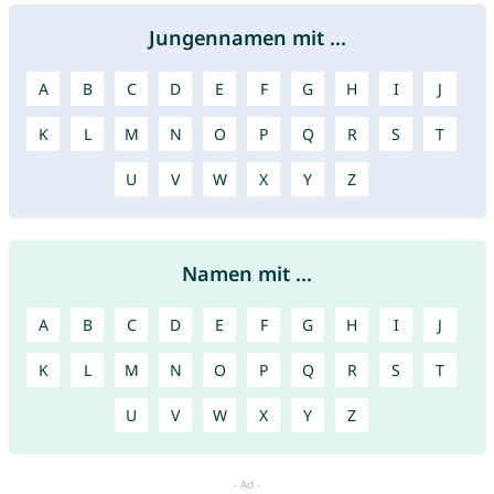
Jungennamen mit ...
A
B
C
D
E
F
G
H
I
J
K
L
M
N
O
P
Q
R
S
T
U
V
W
X
Y
Z
Namen mit ...
A
B
C
D
E
F
G
H
I
J
K
L
M
N
O
P
Q
R
S
T
U
V
W
X
Y
Z