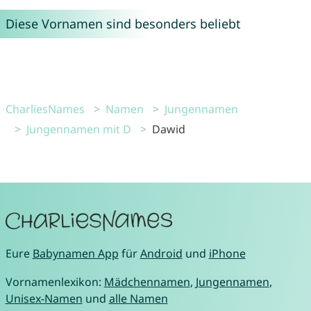
Diese Vornamen sind besonders beliebt
CharliesNames
Namen
Jungennamen
Jungennamen mit D
Dawid
Eure
Babynamen App
für
Android
und
iPhone
Vornamenlexikon:
Mädchennamen
,
Jungennamen
,
Unisex-Namen
und
alle Namen