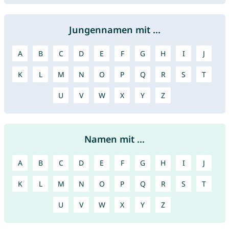
Jungennamen mit ...
A
B
C
D
E
F
G
H
I
J
K
L
M
N
O
P
Q
R
S
T
U
V
W
X
Y
Z
Namen mit ...
A
B
C
D
E
F
G
H
I
J
K
L
M
N
O
P
Q
R
S
T
U
V
W
X
Y
Z