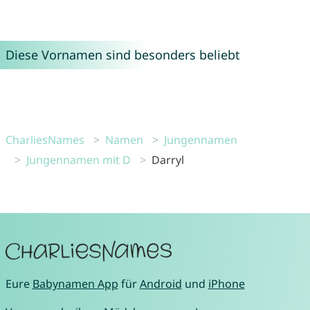
Diese Vornamen sind besonders beliebt
CharliesNames
Namen
Jungennamen
Jungennamen mit D
Darryl
Eure
Babynamen App
für
Android
und
iPhone