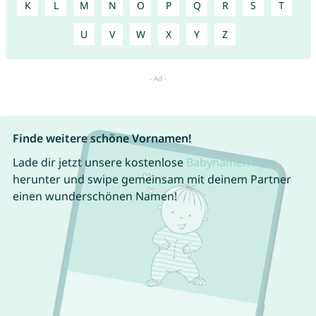
K
L
M
N
O
P
Q
R
S
T
U
V
W
X
Y
Z
Finde weitere schöne Vornamen!
Lade dir jetzt unsere kostenlose
Babynamen App
herunter und swipe gemeinsam mit deinem Partner
einen wunderschönen Namen!