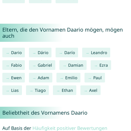
Eltern, die den Vornamen Daario mögen, mögen
auch
Dario
Dário
Darío
Leandro
Fabio
Gabriel
Damian
Ezra
Ewen
Adam
Emilio
Paul
Lias
Tiago
Ethan
Axel
Beliebtheit des Vornamens Daario
Auf Basis der
Häufigkeit positiver Bewertungen