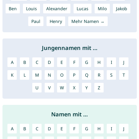
Ben
Louis
Alexander
Lucas
Milo
Jakob
Paul
Henry
Mehr Namen →
Jungennamen mit ...
A
B
C
D
E
F
G
H
I
J
K
L
M
N
O
P
Q
R
S
T
U
V
W
X
Y
Z
Namen mit ...
A
B
C
D
E
F
G
H
I
J