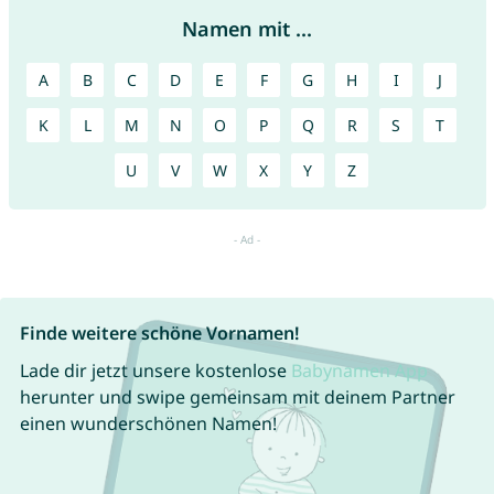
Namen mit ...
A
B
C
D
E
F
G
H
I
J
K
L
M
N
O
P
Q
R
S
T
U
V
W
X
Y
Z
Finde weitere schöne Vornamen!
Lade dir jetzt unsere kostenlose
Babynamen App
herunter und swipe gemeinsam mit deinem Partner
einen wunderschönen Namen!