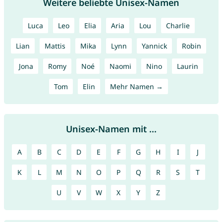
Weitere beliebte Unisex-Namen
Luca
Leo
Elia
Aria
Lou
Charlie
Lian
Mattis
Mika
Lynn
Yannick
Robin
Jona
Romy
Noé
Naomi
Nino
Laurin
Tom
Elin
Mehr Namen →
Unisex-Namen mit ...
A
B
C
D
E
F
G
H
I
J
K
L
M
N
O
P
Q
R
S
T
U
V
W
X
Y
Z