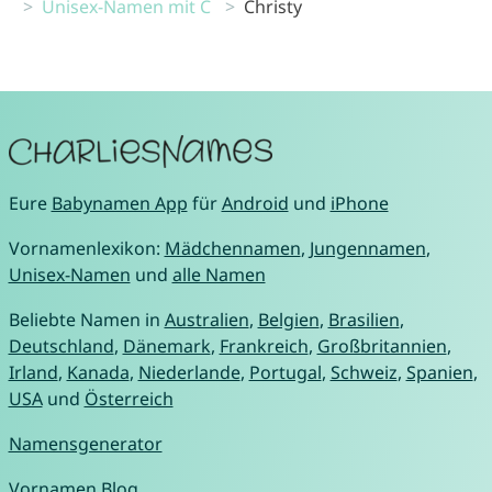
Unisex-Namen mit C
Christy
Eure
Babynamen App
für
Android
und
iPhone
Vornamenlexikon:
Mädchennamen
,
Jungennamen
,
Unisex-Namen
und
alle Namen
Beliebte Namen in
Australien
,
Belgien
,
Brasilien
,
Deutschland
,
Dänemark
,
Frankreich
,
Großbritannien
,
Irland
,
Kanada
,
Niederlande
,
Portugal
,
Schweiz
,
Spanien
,
USA
und
Österreich
Namensgenerator
Vornamen Blog