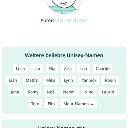
Autor:
CharliesNames
Weitere beliebte Unisex-Namen
Luca
Leo
Elia
Aria
Lou
Charlie
Lian
Mattis
Mika
Lynn
Yannick
Robin
Jona
Romy
Noé
Naomi
Nino
Laurin
Tom
Elin
Mehr Namen →