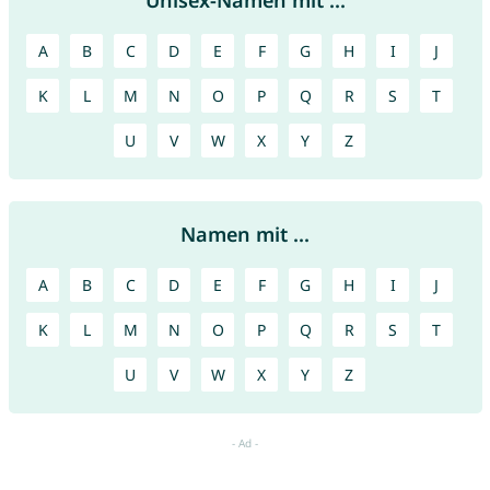
Unisex-Namen mit ...
A
B
C
D
E
F
G
H
I
J
K
L
M
N
O
P
Q
R
S
T
U
V
W
X
Y
Z
Namen mit ...
A
B
C
D
E
F
G
H
I
J
K
L
M
N
O
P
Q
R
S
T
U
V
W
X
Y
Z