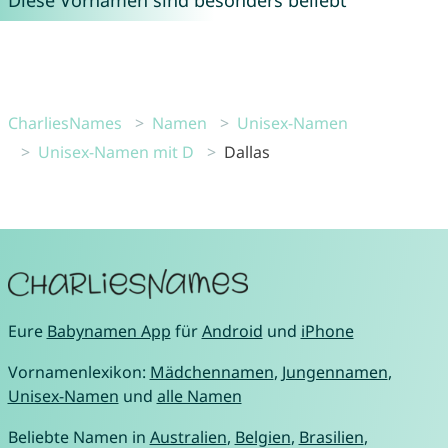
CharliesNames
Namen
Unisex-Namen
Unisex-Namen mit D
Dallas
Eure
Babynamen App
für
Android
und
iPhone
Vornamenlexikon:
Mädchennamen
,
Jungennamen
,
Unisex-Namen
und
alle Namen
Beliebte Namen in
Australien
,
Belgien
,
Brasilien
,