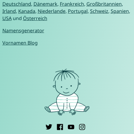
Deutschland
,
Dänemark
,
Frankreich
,
Großbritannien
,
Irland
,
Kanada
,
Niederlande
,
Portugal
,
Schweiz
,
Spanien
,
USA
und
Österreich
Namensgenerator
Vornamen Blog