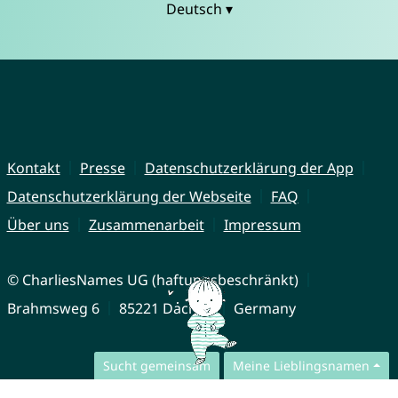
Deutsch ▾
Kontakt
Presse
Datenschutzerklärung der App
Datenschutzerklärung der Webseite
FAQ
Über uns
Zusammenarbeit
Impressum
© CharliesNames UG (haftungsbeschränkt)
Brahmsweg 6
85221 Dachau
Germany
Sucht gemeinsam
Meine Lieblingsnamen