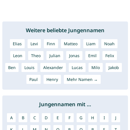
Weitere beliebte Jungennamen
Elias
Levi
Finn
Matteo
Liam
Noah
Leon
Theo
Julian
Jonas
Emil
Felix
Ben
Louis
Alexander
Lucas
Milo
Jakob
Paul
Henry
Mehr Namen →
Jungennamen mit ...
A
B
C
D
E
F
G
H
I
J
K
L
M
N
O
P
Q
R
S
T