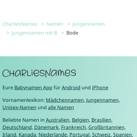
CharliesNames
Namen
Jungennamen
Jungennamen mit B
Bode
Eure
Babynamen App
für
Android
und
iPhone
Vornamenlexikon:
Mädchennamen
,
Jungennamen
,
Unisex-Namen
und
alle Namen
Beliebte Namen in
Australien
,
Belgien
,
Brasilien
,
Deutschland
,
Dänemark
,
Frankreich
,
Großbritannien
,
Irland
,
Kanada
,
Niederlande
,
Portugal
,
Schweiz
,
Spanien
,