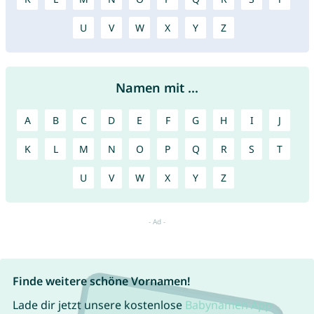
U
V
W
X
Y
Z
Namen mit ...
A
B
C
D
E
F
G
H
I
J
K
L
M
N
O
P
Q
R
S
T
U
V
W
X
Y
Z
Finde weitere schöne Vornamen!
Lade dir jetzt unsere kostenlose
Babynamen App