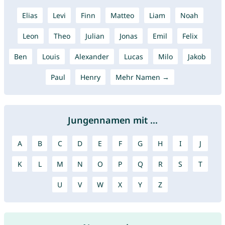
Elias
Levi
Finn
Matteo
Liam
Noah
Leon
Theo
Julian
Jonas
Emil
Felix
Ben
Louis
Alexander
Lucas
Milo
Jakob
Paul
Henry
Mehr Namen →
Jungennamen mit ...
A
B
C
D
E
F
G
H
I
J
K
L
M
N
O
P
Q
R
S
T
U
V
W
X
Y
Z