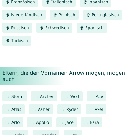
Französisch
Italienisch
Japanisch
Niederländisch
Polnisch
Portugiesisch
Russisch
Schwedisch
Spanisch
Türkisch
Eltern, die den Vornamen Arrow mögen, mögen
auch
Storm
Archer
Wolf
Ace
Atlas
Asher
Ryder
Axel
Arlo
Apollo
Jace
Ezra