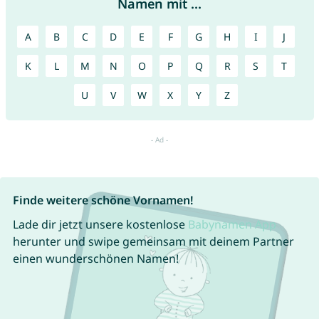
Namen mit ...
A
B
C
D
E
F
G
H
I
J
K
L
M
N
O
P
Q
R
S
T
U
V
W
X
Y
Z
Finde weitere schöne Vornamen!
Lade dir jetzt unsere kostenlose
Babynamen App
herunter und swipe gemeinsam mit deinem Partner
einen wunderschönen Namen!