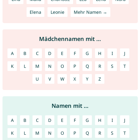
Elena
Leonie
Mehr Namen →
Mädchennamen mit ...
A
B
C
D
E
F
G
H
I
J
K
L
M
N
O
P
Q
R
S
T
U
V
W
X
Y
Z
Namen mit ...
A
B
C
D
E
F
G
H
I
J
K
L
M
N
O
P
Q
R
S
T