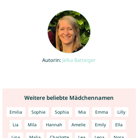
Autorin:
Jelka Batteiger
Weitere beliebte Mädchennamen
Emilia
Sophie
Sophia
Mia
Emma
Lilly
Lia
Mila
Hannah
Amelie
Emily
Ella
Lina
Malia
Charlotte
Lea
Lena
Nora