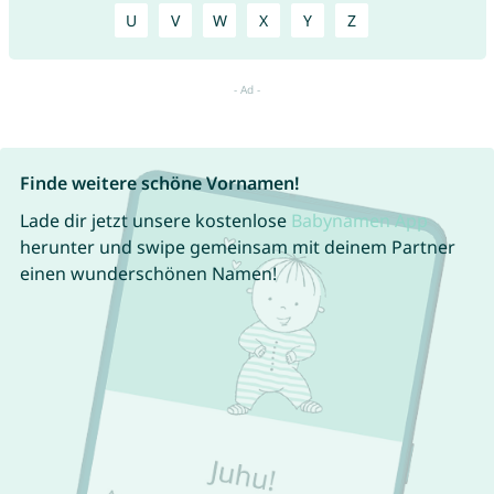
U
V
W
X
Y
Z
Finde weitere schöne Vornamen!
Lade dir jetzt unsere kostenlose
Babynamen App
herunter und swipe gemeinsam mit deinem Partner
einen wunderschönen Namen!