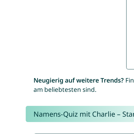
Neugierig auf weitere Trends?
Fin
am beliebtesten sind.
Namens-Quiz mit Charlie – Start