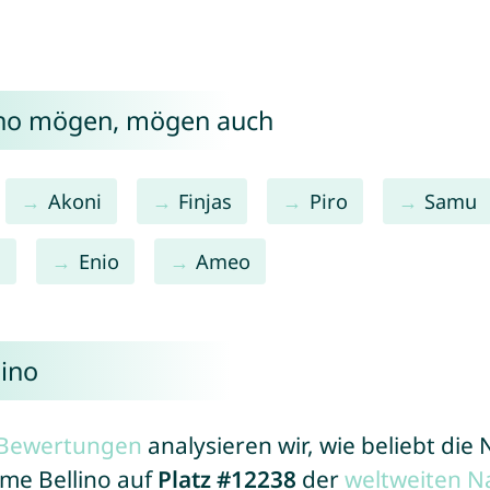
lino mögen, mögen auch
Akoni
Finjas
Piro
Samu
o
Enio
Ameo
lino
r Bewertungen
analysieren wir, wie beliebt di
ame Bellino auf
Platz #12238
der
weltweiten N