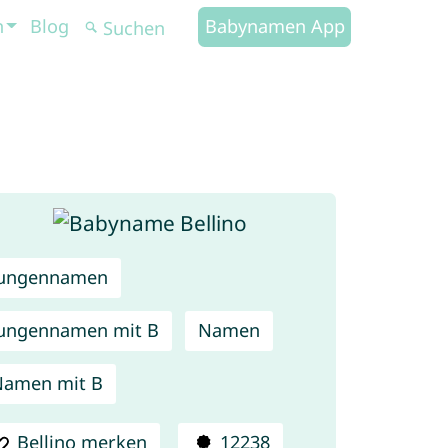
n
Blog
Babynamen App
Jungennamen
ungennamen mit B
Namen
Namen mit B
Bellino merken
12238