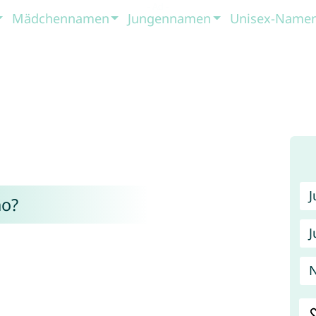
Mädchennamen
Jungennamen
Unisex-Name
no?
J