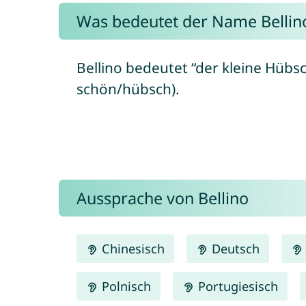
Was bedeutet der Name Bellin
Bellino bedeutet “der kleine Hübsch
schön/hübsch).
Aussprache von Bellino
Chinesisch
Deutsch
Polnisch
Portugiesisch