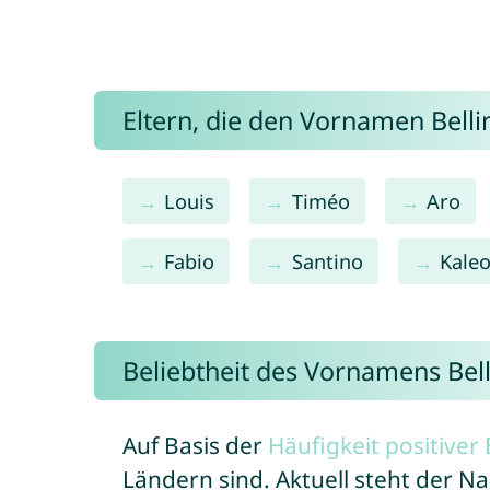
Eltern, die den Vornamen Bel
Louis
Timéo
Aro
Fabio
Santino
Kale
Beliebtheit des Vornamens Bel
Auf Basis der
Häufigkeit positive
Ländern sind. Aktuell steht der N