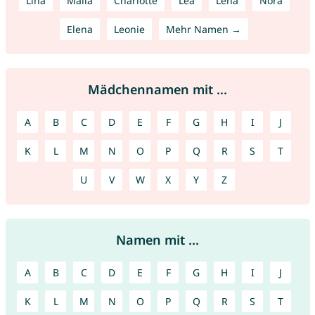
Lina
Malia
Charlotte
Lea
Lena
Nora
Elena
Leonie
Mehr Namen →
Mädchennamen mit ...
A
B
C
D
E
F
G
H
I
J
K
L
M
N
O
P
Q
R
S
T
U
V
W
X
Y
Z
Namen mit ...
A
B
C
D
E
F
G
H
I
J
K
L
M
N
O
P
Q
R
S
T