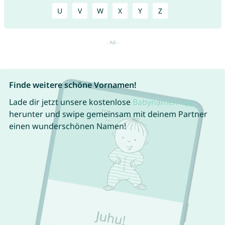
U
V
W
X
Y
Z
Finde weitere schöne Vornamen!
Lade dir jetzt unsere kostenlose
Babynamen App
herunter und swipe gemeinsam mit deinem Partner
einen wunderschönen Namen!