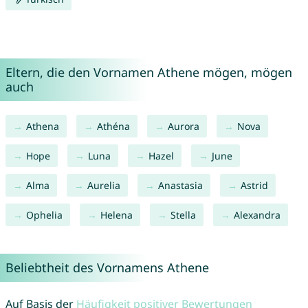
Eltern, die den Vornamen Athene mögen, mögen
auch
Athena
Athéna
Aurora
Nova
Hope
Luna
Hazel
June
Alma
Aurelia
Anastasia
Astrid
Ophelia
Helena
Stella
Alexandra
Beliebtheit des Vornamens Athene
Auf Basis der
Häufigkeit positiver Bewertungen