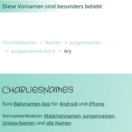
Diese Vornamen sind besonders beliebt
CharliesNames
Namen
Jungennamen
Jungennamen mit A
Ary
Eure
Babynamen App
für
Android
und
iPhone
Vornamenlexikon:
Mädchennamen
,
Jungennamen
,
Unisex-Namen
und
alle Namen