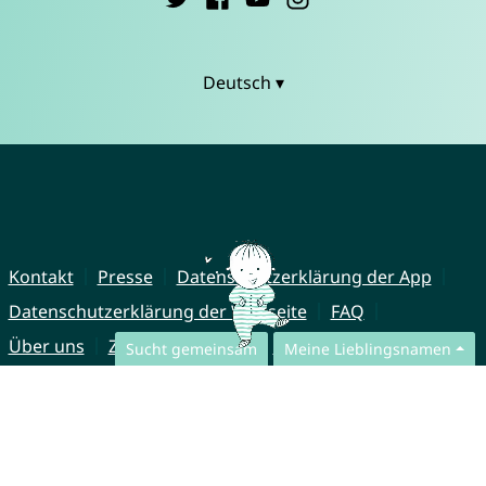
Deutsch ▾
Kontakt
Presse
Datenschutzerklärung der App
Datenschutzerklärung der Webseite
FAQ
Über uns
Zusammenarbeit
Impressum
Sucht gemeinsam
Meine Lieblingsnamen
© CharliesNames UG (haftungsbeschränkt)
Brahmsweg 6
85221 Dachau
Germany