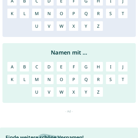
A
B
C
D
E
F
G
H
I
J
K
L
M
N
O
P
Q
R
S
T
U
V
W
X
Y
Z
Namen mit ...
A
B
C
D
E
F
G
H
I
J
K
L
M
N
O
P
Q
R
S
T
U
V
W
X
Y
Z
Finde weitere schöne Vornamen!