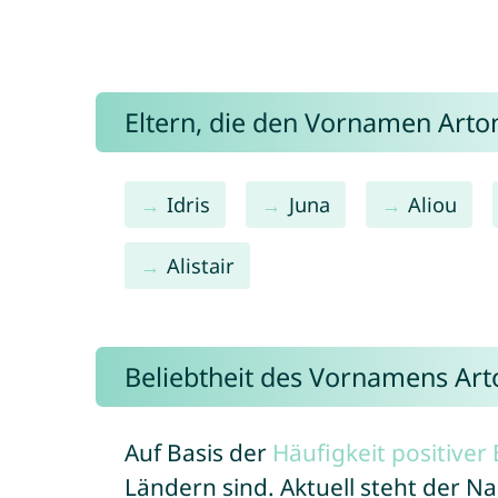
Eltern, die den Vornamen Art
Idris
Juna
Aliou
Alistair
Beliebtheit des Vornamens Art
Auf Basis der
Häufigkeit positive
Ländern sind. Aktuell steht der 