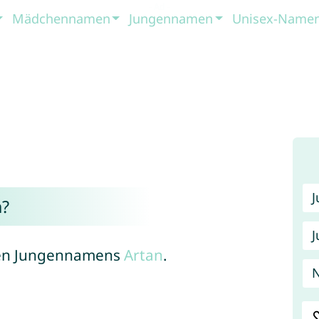
Mädchennamen
Jungennamen
Unisex-Name
?
J
chen Jungennamens
Artan
.