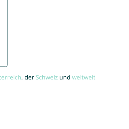
terreich
, der
Schweiz
und
weltweit