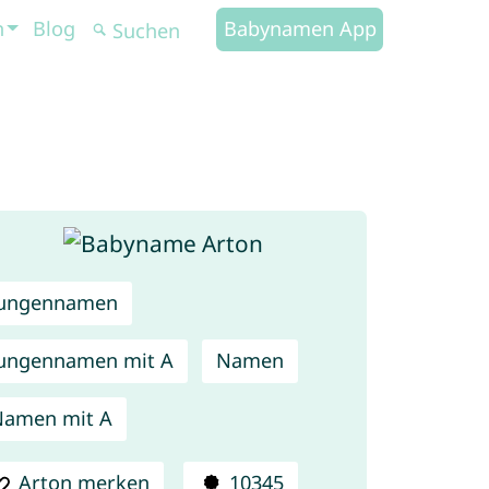
n
Blog
Babynamen App
Jungennamen
ungennamen mit A
Namen
Namen mit A
Arton merken
10345