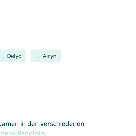
Delyo
Airyn
e Namen in den verschiedenen
mens-Rangliste
.