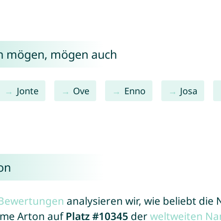
on mögen, mögen auch
Jonte
Ove
Enno
Josa
on
r Bewertungen
analysieren wir, wie beliebt di
Name Arton auf
Platz #10345
der
weltweiten Na