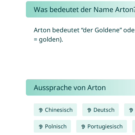
Was bedeutet der Name Arton
Arton bedeutet “der Goldene” oder 
= golden).
Aussprache von Arton
Chinesisch
Deutsch
Polnisch
Portugiesisch