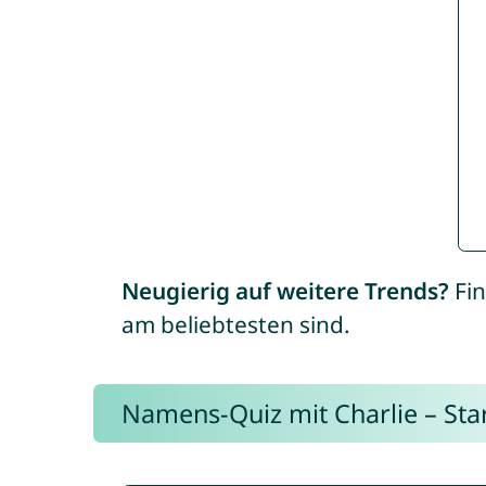
Neugierig auf weitere Trends?
Fin
am beliebtesten sind.
Namens-Quiz mit Charlie – Start