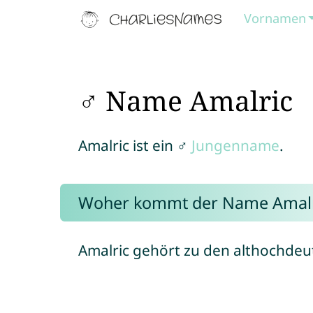
Vornamen
♂ Name Amalric
Amalric ist ein ♂
Jungenname
.
Woher kommt der Name Amalr
Amalric gehört zu den althochde