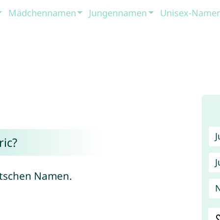
Mädchennamen
Jungennamen
Unisex-Name
ic?
J
utschen Namen.