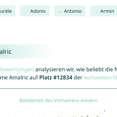
urèle
Adonis
Antonio
Armin
lric
r Bewertungen
analysieren wir, wie beliebt di
ame Amalric auf
Platz #12834
der
weltweiten 