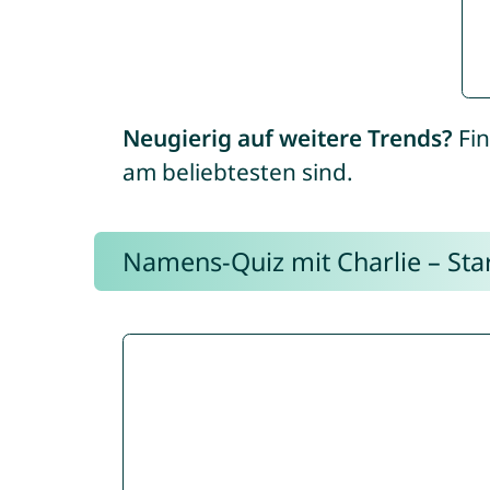
Neugierig auf weitere Trends?
Fin
am beliebtesten sind.
Namens-Quiz mit Charlie – Start