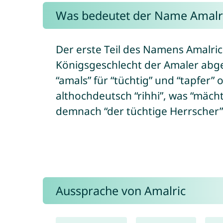
Was bedeutet der Name Amalr
Der erste Teil des Namens Amalri
Königsgeschlecht der Amaler abge
“amals” für “tüchtig” und “tapfer”
althochdeutsch “rihhi”, was “mächt
demnach “der tüchtige Herrscher”
Aussprache von Amalric