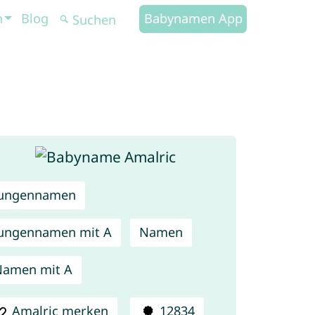
n
Blog
Babynamen App
Jungennamen
ungennamen mit A
Namen
Namen mit A
Amalric merken
12834