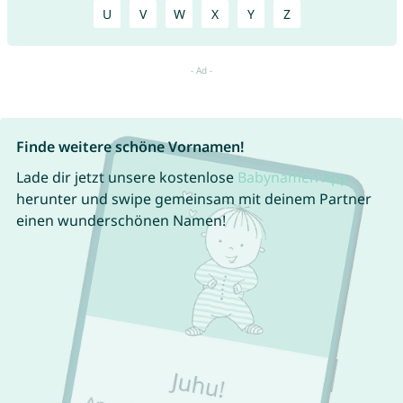
U
V
W
X
Y
Z
Finde weitere schöne Vornamen!
Lade dir jetzt unsere kostenlose
Babynamen App
herunter und swipe gemeinsam mit deinem Partner
einen wunderschönen Namen!