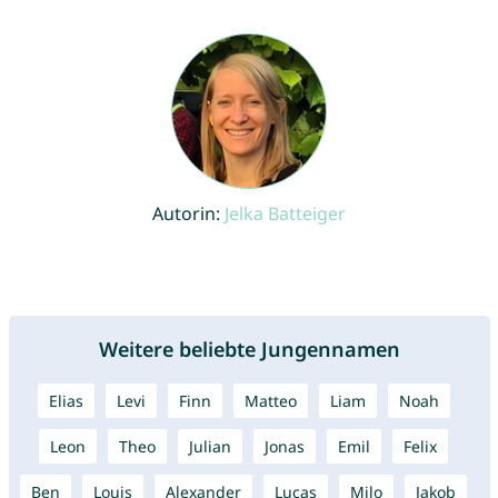
Autorin:
Jelka Batteiger
Weitere beliebte Jungennamen
Elias
Levi
Finn
Matteo
Liam
Noah
Leon
Theo
Julian
Jonas
Emil
Felix
Ben
Louis
Alexander
Lucas
Milo
Jakob