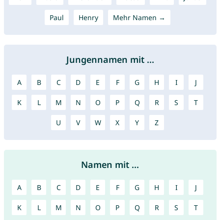
Paul
Henry
Mehr Namen →
Jungennamen mit ...
A
B
C
D
E
F
G
H
I
J
K
L
M
N
O
P
Q
R
S
T
U
V
W
X
Y
Z
Namen mit ...
A
B
C
D
E
F
G
H
I
J
K
L
M
N
O
P
Q
R
S
T