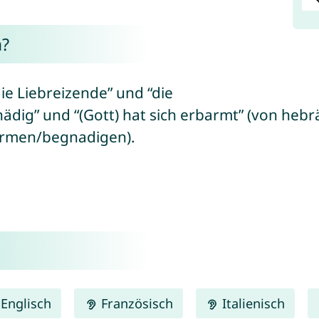
a?
ie Liebreizende” und “die
und “(Gott) hat sich erbarmt” (von hebräisch “ḥen/חֵן” 
g sein/erbarmen/begnadigen).
Englisch
Französisch
Italienisch