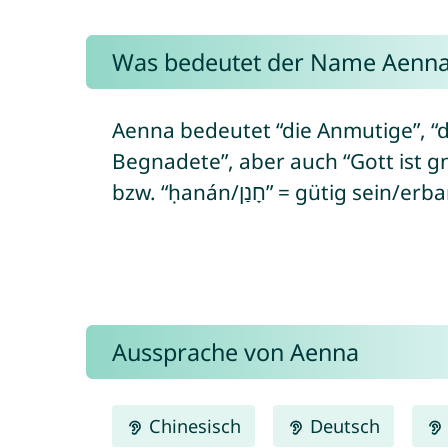
Was bedeutet der Name Aenn
Aenna bedeutet “die Anmutige”, “d
Begnadete”, aber auch “Gott ist gnädig” 
bzw. “ḥanán/חָנַן” = güti
Aussprache von Aenna
Chinesisch
Deutsch