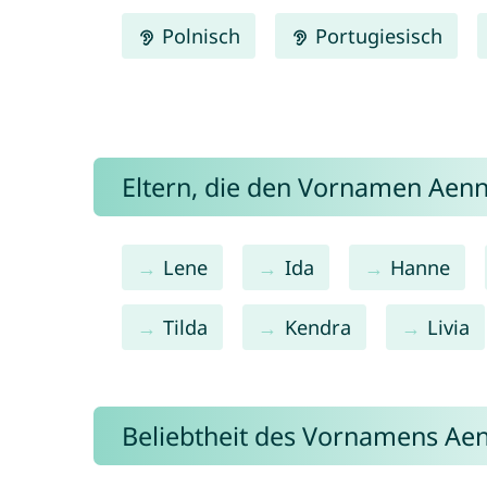
Polnisch
Portugiesisch
Eltern, die den Vornamen Ae
Lene
Ida
Hanne
Tilda
Kendra
Livia
Beliebtheit des Vornamens Ae