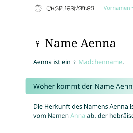
Vornamen
♀ Name Aenna
Aenna ist ein ♀
Mädchenname
.
Woher kommt der Name Aenn
Die Herkunft des Namens Aenna is
vom Namen
Anna
ab, der hebräis