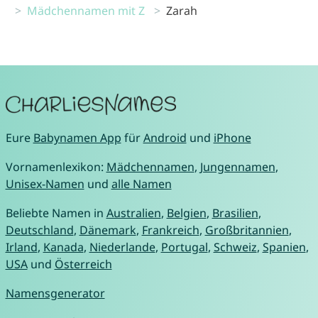
Mädchennamen mit Z
Zarah
Eure
Babynamen App
für
Android
und
iPhone
Vornamenlexikon:
Mädchennamen
,
Jungennamen
,
Unisex-Namen
und
alle Namen
Beliebte Namen in
Australien
,
Belgien
,
Brasilien
,
Deutschland
,
Dänemark
,
Frankreich
,
Großbritannien
,
Irland
,
Kanada
,
Niederlande
,
Portugal
,
Schweiz
,
Spanien
,
USA
und
Österreich
Namensgenerator