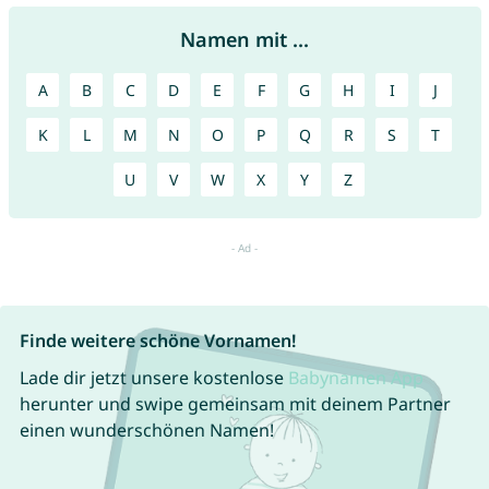
Namen mit ...
A
B
C
D
E
F
G
H
I
J
K
L
M
N
O
P
Q
R
S
T
U
V
W
X
Y
Z
Finde weitere schöne Vornamen!
Lade dir jetzt unsere kostenlose
Babynamen App
herunter und swipe gemeinsam mit deinem Partner
einen wunderschönen Namen!