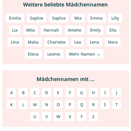
Weitere beliebte Mädchennamen
Emilia
Sophie
Sophia
Mia
Emma
Lilly
Lia
Mila
Hannah
Amelie
Emily
Ella
Lina
Malia
Charlotte
Lea
Lena
Nora
Elena
Leonie
Mehr Namen →
Mädchennamen mit ...
A
B
C
D
E
F
G
H
I
J
K
L
M
N
O
P
Q
R
S
T
U
V
W
X
Y
Z