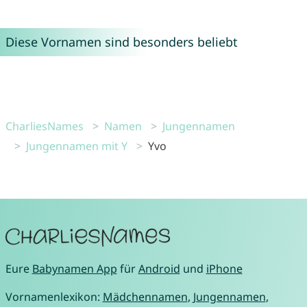
Diese Vornamen sind besonders beliebt
CharliesNames
Namen
Jungennamen
Jungennamen mit Y
Yvo
Eure
Babynamen App
für
Android
und
iPhone
Vornamenlexikon:
Mädchennamen
,
Jungennamen
,