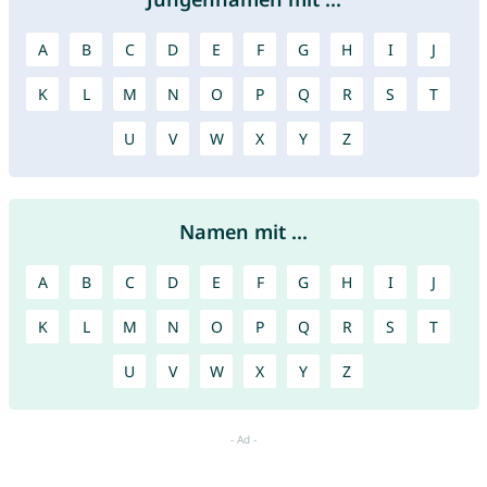
A
B
C
D
E
F
G
H
I
J
K
L
M
N
O
P
Q
R
S
T
U
V
W
X
Y
Z
Namen mit ...
A
B
C
D
E
F
G
H
I
J
K
L
M
N
O
P
Q
R
S
T
U
V
W
X
Y
Z