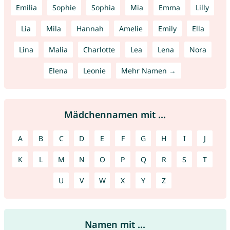
Emilia
Sophie
Sophia
Mia
Emma
Lilly
Lia
Mila
Hannah
Amelie
Emily
Ella
Lina
Malia
Charlotte
Lea
Lena
Nora
Elena
Leonie
Mehr Namen →
Mädchennamen mit ...
A
B
C
D
E
F
G
H
I
J
K
L
M
N
O
P
Q
R
S
T
U
V
W
X
Y
Z
Namen mit ...