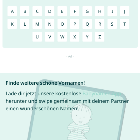
A
B
C
D
E
F
G
H
I
J
K
L
M
N
O
P
Q
R
S
T
U
V
W
X
Y
Z
Finde weitere schöne Vornamen!
Lade dir jetzt unsere kostenlose
Babynamen App
herunter und swipe gemeinsam mit deinem Partner
einen wunderschönen Namen!