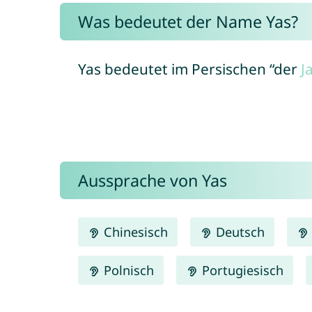
Was bedeutet der Name Yas?
Yas bedeutet im Persischen “der
J
Aussprache von Yas
Chinesisch
Deutsch
Polnisch
Portugiesisch