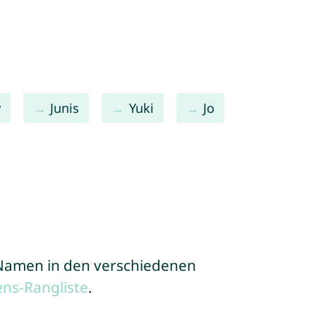
y
Junis
Yuki
Jo
e Namen in den verschiedenen
ns-Rangliste
.