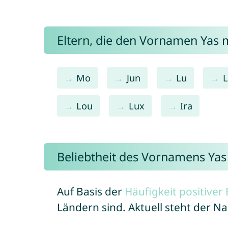
Eltern, die den Vornamen Yas
Mo
Jun
Lu
L
Lou
Lux
Ira
Beliebtheit des Vornamens Yas
Auf Basis der
Häufigkeit positive
Ländern sind. Aktuell steht der N