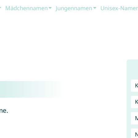
Mädchennamen
Jungennamen
Unisex-Name
me.
N