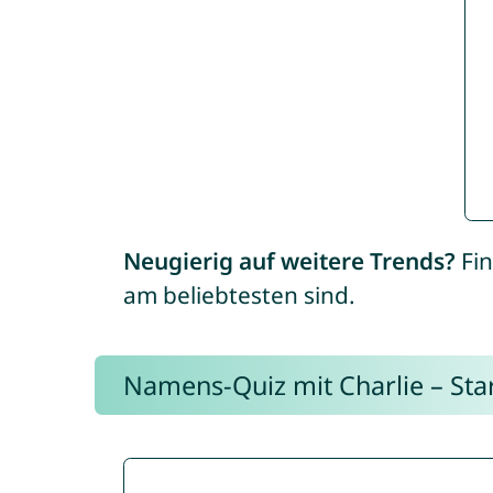
Neugierig auf weitere Trends?
Fin
am beliebtesten sind.
Namens-Quiz mit Charlie – Start