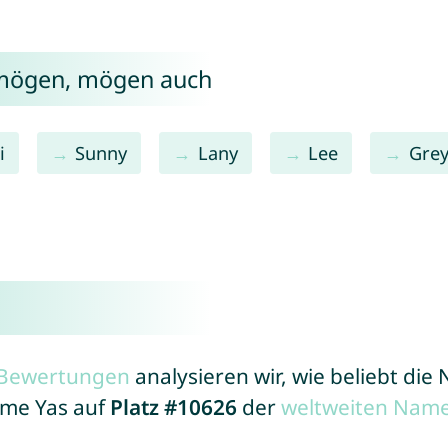
 mögen, mögen auch
i
Sunny
Lany
Lee
Gre
r Bewertungen
analysieren wir, wie beliebt di
ame Yas auf
Platz #10626
der
weltweiten Name