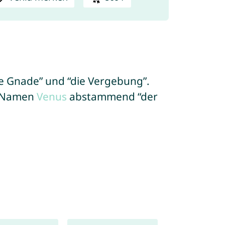
die Gnade” und “die Vergebung”.
m Namen
Venus
abstammend “der