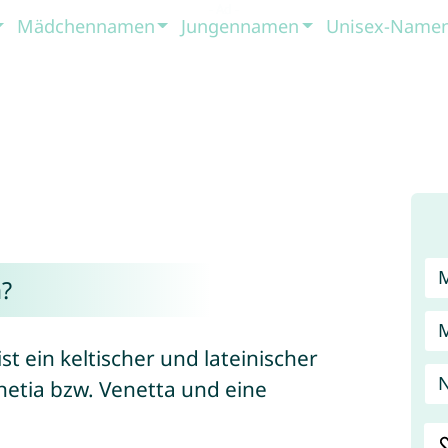
Mädchennamen
Jungennamen
Unisex-Name
?
t ein keltischer und lateinischer
N
netia bzw. Venetta und eine