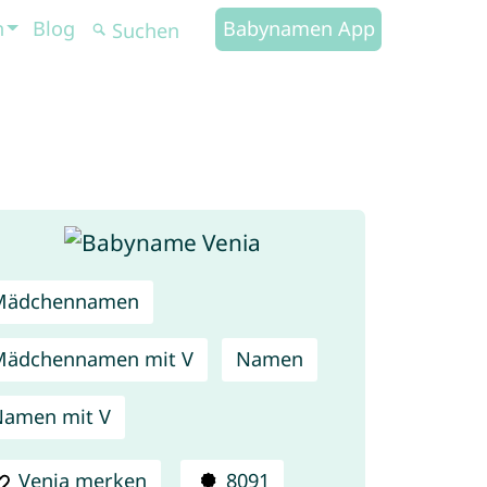
n
Blog
Babynamen App
Mädchennamen
Mädchennamen mit V
Namen
amen mit V
Venia merken
8091