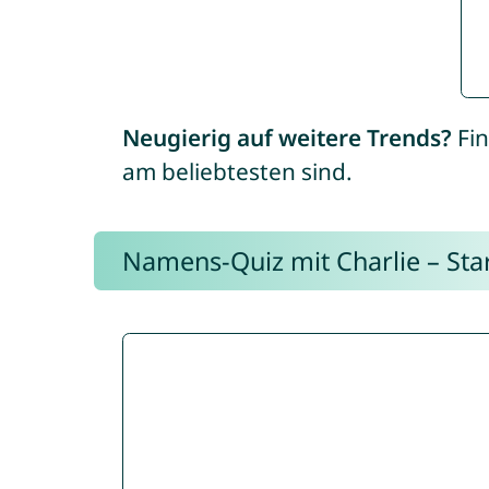
Neugierig auf weitere Trends?
Fin
am beliebtesten sind.
Namens-Quiz mit Charlie – Start