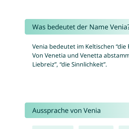
Was bedeutet der Name Venia
Venia bedeutet im Keltischen “die 
Von Venetia und Venetta abstam
Liebreiz”, “die Sinnlichkeit”.
Aussprache von Venia