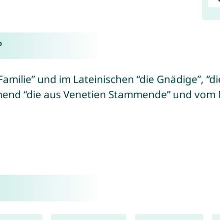
?
Familie” und im Lateinischen “die Gnädige”, “
mend “die aus Venetien Stammende” und vo