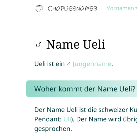
Vornamen
♂ Name Ueli
Ueli ist ein ♂
Jungenname
.
Woher kommt der Name Ueli?
Der Name Ueli ist die schweizer 
Pendant:
Uli
). Der Name wird übrig
gesprochen.