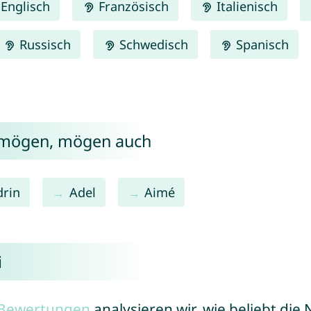
Englisch
Französisch
Italienisch
Russisch
Schwedisch
Spanisch
i mögen, mögen auch
drin
Adel
Aimé
i
r Bewertungen
analysieren wir, wie beliebt di