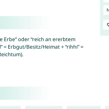
ge Erbe” oder “reich an ererbtem
” = Erbgut/Besitz/Heimat + “rihhi” =
Reichtum).