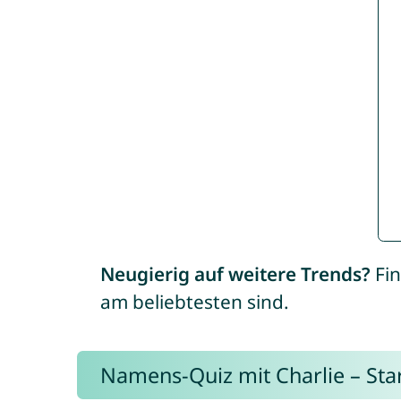
Neugierig auf weitere Trends?
Fin
am beliebtesten sind.
Namens-Quiz mit Charlie – Start