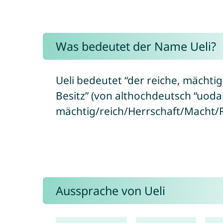
Was bedeutet der Name Ueli?
Ueli bedeutet “der reiche, mächti
Besitz” (von althochdeutsch “uodal
mächtig/reich/Herrschaft/Macht/
Aussprache von Ueli