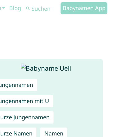
n
Blog
Babynamen App
Jungennamen
ungennamen mit U
urze Jungennamen
Kurze Namen
Namen