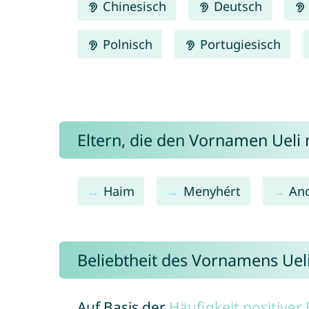
Chinesisch
Deutsch
Polnisch
Portugiesisch
Eltern, die den Vornamen Uel
Haim
Menyhért
An
Beliebtheit des Vornamens Uel
Auf Basis der
Häufigkeit positive