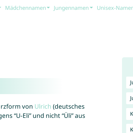
Mädchennamen
Jungennamen
Unisex-Name
J
Kurzform von
Ulrich
(deutsches
K
ens “U-Eli” und nicht “Üli” aus