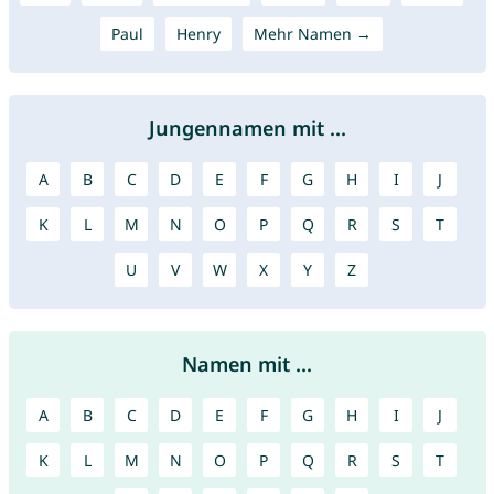
Paul
Henry
Mehr Namen →
Jungennamen mit ...
A
B
C
D
E
F
G
H
I
J
K
L
M
N
O
P
Q
R
S
T
U
V
W
X
Y
Z
Namen mit ...
A
B
C
D
E
F
G
H
I
J
K
L
M
N
O
P
Q
R
S
T