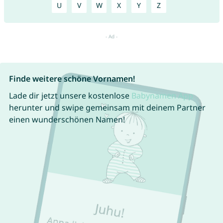
U
V
W
X
Y
Z
Finde weitere schöne Vornamen!
Lade dir jetzt unsere kostenlose
Babynamen App
herunter und swipe gemeinsam mit deinem Partner
einen wunderschönen Namen!