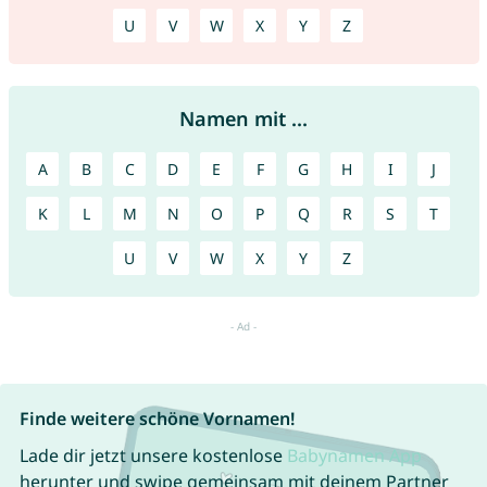
U
V
W
X
Y
Z
Namen mit ...
A
B
C
D
E
F
G
H
I
J
K
L
M
N
O
P
Q
R
S
T
U
V
W
X
Y
Z
Finde weitere schöne Vornamen!
Lade dir jetzt unsere kostenlose
Babynamen App
herunter und swipe gemeinsam mit deinem Partner