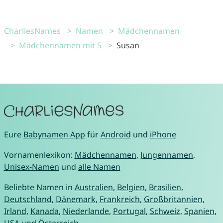
CharliesNames
Namen
Mädchennamen
Mädchennamen mit S
Susan
Eure
Babynamen App
für
Android
und
iPhone
Vornamenlexikon:
Mädchennamen
,
Jungennamen
,
Unisex-Namen
und
alle Namen
Beliebte Namen in
Australien
,
Belgien
,
Brasilien
,
Deutschland
,
Dänemark
,
Frankreich
,
Großbritannien
,
Irland
,
Kanada
,
Niederlande
,
Portugal
,
Schweiz
,
Spanien
,