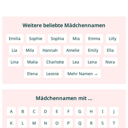
Weitere beliebte Mädchennamen
Emilia
Sophie
Sophia
Mia
Emma
Lilly
Lia
Mila
Hannah
Amelie
Emily
Ella
Lina
Malia
Charlotte
Lea
Lena
Nora
Elena
Leonie
Mehr Namen →
Mädchennamen mit ...
A
B
C
D
E
F
G
H
I
J
K
L
M
N
O
P
Q
R
S
T