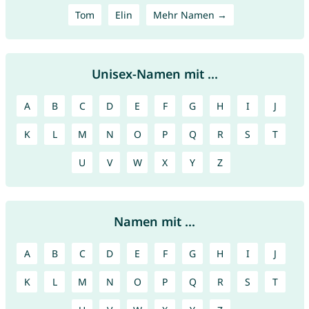
Tom
Elin
Mehr Namen →
Unisex-Namen mit ...
A
B
C
D
E
F
G
H
I
J
K
L
M
N
O
P
Q
R
S
T
U
V
W
X
Y
Z
Namen mit ...
A
B
C
D
E
F
G
H
I
J
K
L
M
N
O
P
Q
R
S
T