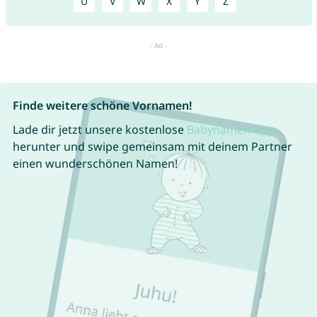
U
V
W
X
Y
Z
Finde weitere schöne Vornamen!
Lade dir jetzt unsere kostenlose
Babynamen App
herunter und swipe gemeinsam mit deinem Partner
einen wunderschönen Namen!