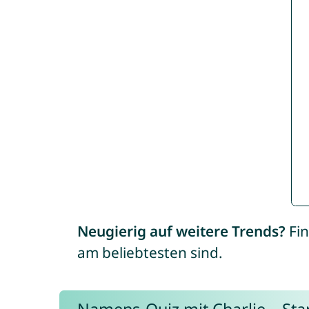
Neugierig auf weitere Trends?
Fin
am beliebtesten sind.
Namens-Quiz mit Charlie – Start