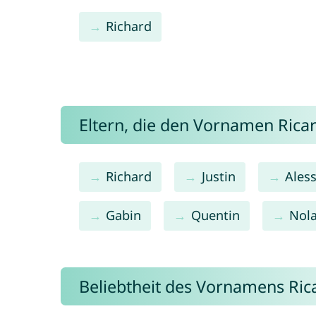
Richard
Eltern, die den Vornamen Ric
Richard
Justin
Aless
Gabin
Quentin
Nol
Beliebtheit des Vornamens Ric