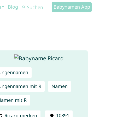
n
Blog
Babynamen App
Jungennamen
ungennamen mit R
Namen
amen mit R
Ricard merken
10891