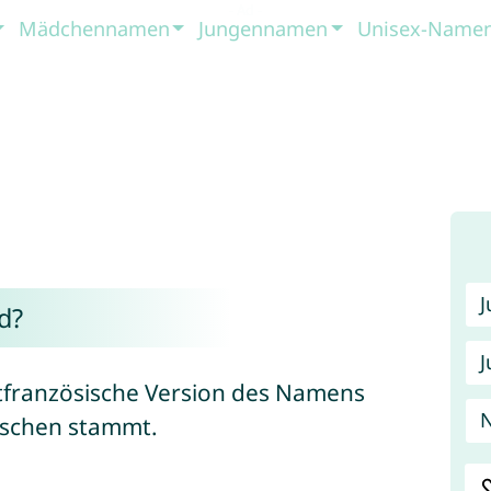
Mädchennamen
Jungennamen
Unisex-Name
d?
J
altfranzösische Version des Namens
N
tschen stammt.