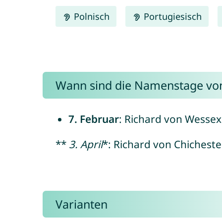
Polnisch
Portugiesisch
Wann sind die Namenstage von
7. Februar
: Richard von Wessex,
**
3. April
*: Richard von Chichester
Varianten