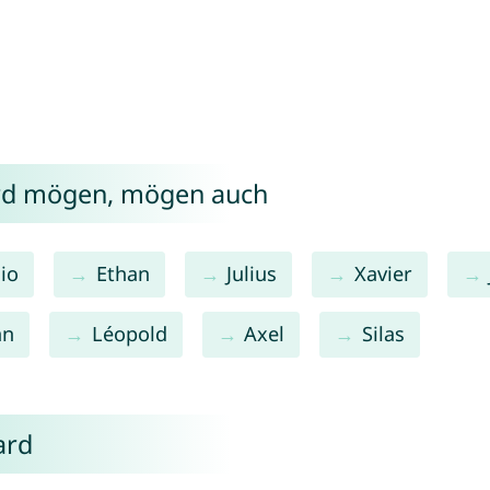
ard mögen, mögen auch
io
Ethan
Julius
Xavier
an
Léopold
Axel
Silas
ard