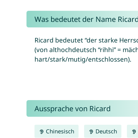
Was bedeutet der Name Ricar
Ricard bedeutet “der starke Herrs
(von althochdeutsch “rihhi” = mäc
hart/stark/mutig/entschlossen).
Aussprache von Ricard
Chinesisch
Deutsch