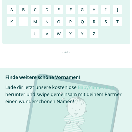
A
B
C
D
E
F
G
H
I
J
K
L
M
N
O
P
Q
R
S
T
U
V
W
X
Y
Z
Finde weitere schöne Vornamen!
Lade dir jetzt unsere kostenlose
Babynamen App
herunter und swipe gemeinsam mit deinem Partner
einen wunderschönen Namen!