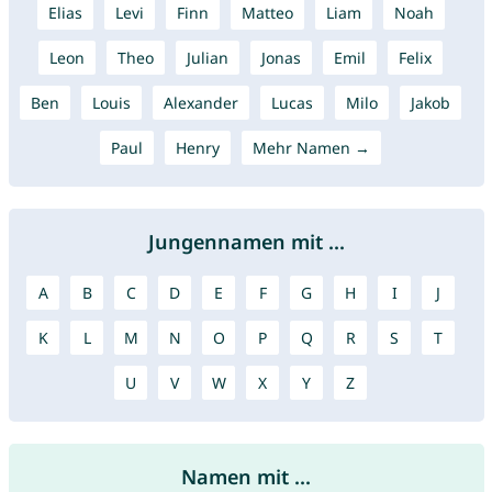
Elias
Levi
Finn
Matteo
Liam
Noah
Leon
Theo
Julian
Jonas
Emil
Felix
Ben
Louis
Alexander
Lucas
Milo
Jakob
Paul
Henry
Mehr Namen →
Jungennamen mit ...
A
B
C
D
E
F
G
H
I
J
K
L
M
N
O
P
Q
R
S
T
U
V
W
X
Y
Z
Namen mit ...