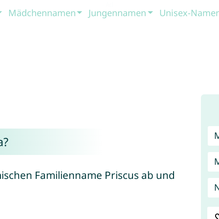
Mädchennamen
Jungennamen
Unisex-Name
a?
schen Familienname Priscus ab und
N