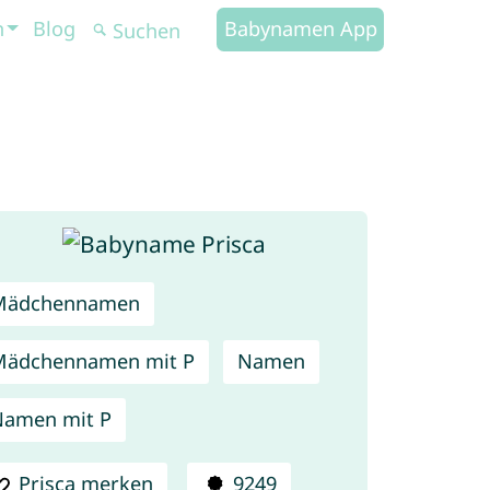
n
Blog
Babynamen App
Mädchennamen
Mädchennamen mit P
Namen
amen mit P
Prisca merken
9249