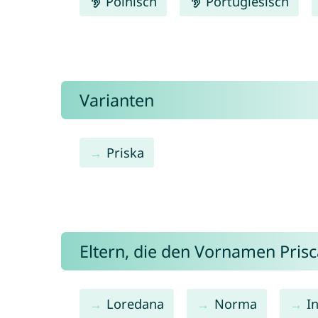
Polnisch
Portugiesisch
Varianten
Priska
Eltern, die den Vornamen Pri
Loredana
Norma
I