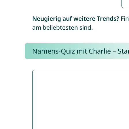
Neugierig auf weitere Trends?
Fin
am beliebtesten sind.
Namens-Quiz mit Charlie – Start