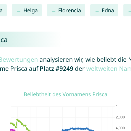
a
Helga
Florencia
Edna
sca
r Bewertungen
analysieren wir, wie beliebt di
ame Prisca auf
Platz #9249
der
weltweiten Nam