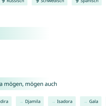
Russisch
Schwedisch
Spanisch
sca mögen, mögen auch
ndira
Djamila
Isadora
Gala